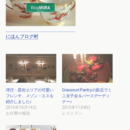
にほんブログ村
湾仔・星街エリアの可愛い
Grassroot Pantryの新店でミ
フレンチ、メゾン・エスを
ニ女子会＆バースデーディ
紹介しました♪
ナー♪
2015年10月14日
2015年11月8日
お仕事の報告
レストラン