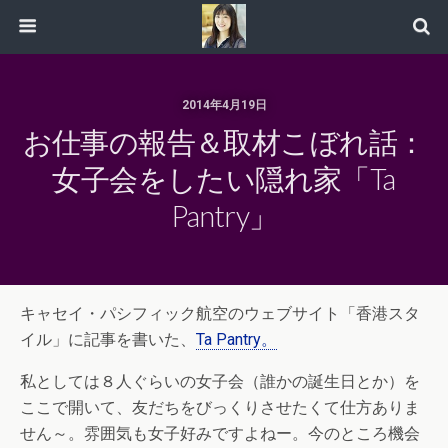
2014年4月19日
お仕事の報告＆取材こぼれ話：
女子会をしたい隠れ家「Ta
Pantry」
キャセイ・パシフィック航空のウェブサイト「香港スタ
イル」に記事を書いた、
Ta Pantry。
私としては８人ぐらいの女子会（誰かの誕生日とか）を
ここで開いて、友だちをびっくりさせたくて仕方ありま
せん～。雰囲気も女子好みですよねー。今のところ機会