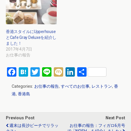
香港スタイルにUpperhouse
とCafe Gray Deluxeを紹介し
ました！
2017年4月7日
お仕事の報告
F
H
T
Li
M
Li
共
a
at
wi
n
ixi
n
有
Categories:
お仕事の報告
,
すべてのお仕事
,
レストラン
,
香
ce
e
tt
e
ke
港
,
香港島
b
n
er
dI
o
a
n
o
Previous Post
Next Post
k
週末は長沙ビーチでリラッ
お仕事の報告：フィガロ6月号