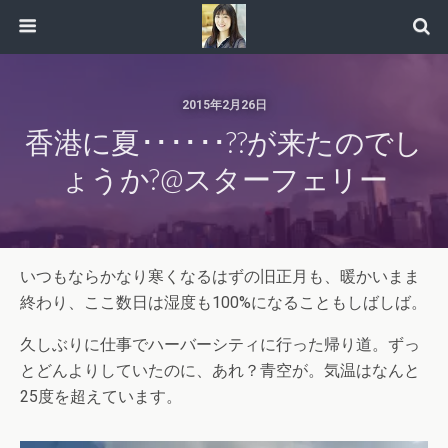
2015年2月26日
香港に夏･･････??が来たのでし
ょうか?@スターフェリー
いつもならかなり寒くなるはずの旧正月も、暖かいまま
終わり、ここ数日は湿度も100%になることもしばしば。
久しぶりに仕事でハーバーシティに行った帰り道。ずっ
とどんよりしていたのに、あれ？青空が。気温はなんと
25度を超えています。