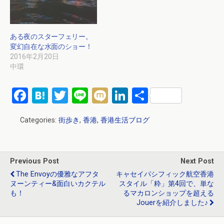
ある夜のスターフェリー。
変幻自在な水面のショー！
2016年2月20日
中環
F
H
T
Li
M
Li
共
a
at
wi
n
ixi
n
有
Categories:
街歩き
,
香港
,
香港生活ブログ
ce
e
tt
e
ke
b
n
er
dI
o
a
n
Previous Post
Next Post
o
The Envoyの優雅なアフタ
キャセイパシフィック航空香港
ヌーンティー&面白いカクテル
スタイル「粋」第4回で、単な
k
も！
るマカロンショップを超える
Jouerを紹介しました♪