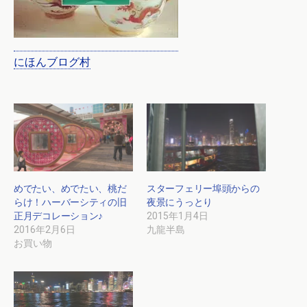
にほんブログ村
めでたい、めでたい、桃だ
スターフェリー埠頭からの
らけ！ハーバーシティの旧
夜景にうっとり
正月デコレーション♪
2015年1月4日
2016年2月6日
九龍半島
お買い物