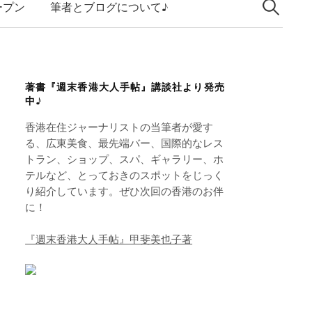
索:
k
ープン
筆者とブログについて♪
e
d
I
著書『週末香港大人手帖』講談社より発売
n
中♪
香港在住ジャーナリストの当筆者が愛す
る、広東美食、最先端バー、国際的なレス
トラン、ショップ、スパ、ギャラリー、ホ
テルなど、とっておきのスポットをじっく
り紹介しています。ぜひ次回の香港のお伴
に！
『週末香港大人手帖』甲斐美也子著