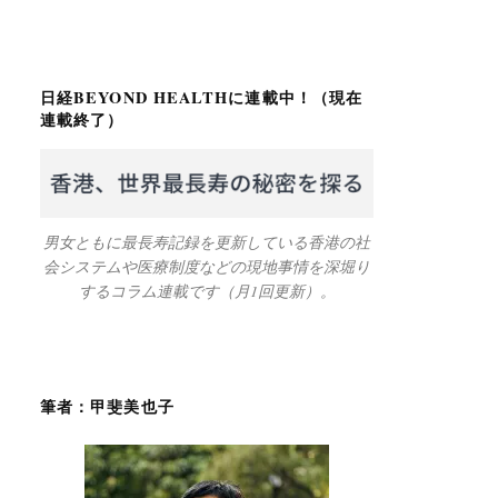
日経BEYOND HEALTHに連載中！（現在
連載終了）
男女ともに最長寿記録を更新している香港の社
会システムや医療制度などの現地事情を深堀り
するコラム連載です（月1回更新）。
筆者：甲斐美也子