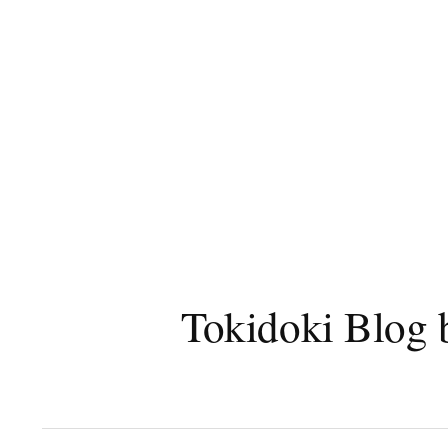
コ
ン
テ
ン
ツ
へ
ス
キ
ッ
プ
Tokidoki B