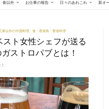
食以外
お仕事の報告
日々のあれこれ
新オ
広東以外の中国料理
食
香港島
香港料理
/
/
/
 アジアベスト女性シェフが送る
のガストロパブとは！
ント