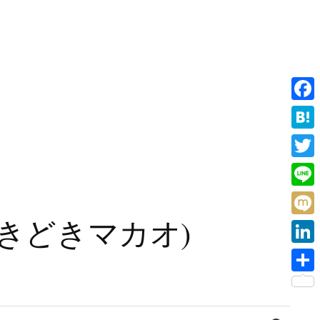
F
a
H
c
a
T
e
t
w
L
b
e
i
i
旧香港ときどきマカオ)
o
M
n
t
n
o
i
a
L
t
e
k
x
i
e
共
i
n
r
有
検