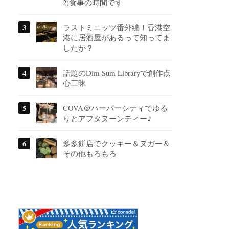
2)食事の時間です
ラストミニッツ番外編！香港空
港に居酒屋があるって知ってま
したか？
話題のDim Sum Libraryで創作点
心三昧
COVA＠ハーバーシティでゆる
りとアフタヌーンティー♪
多多餅店でクッキー＆ヌガー＆
その他もろもろ