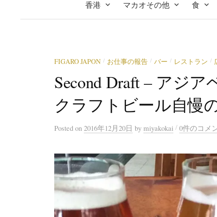
香港
マカオその他
食
FIGARO JAPON
お仕事の報告
バー
レストラン
/
/
/
/
Second Draft –
クラフトビール自慢
/
Posted
on
2016年12月20日
by
miyakokai
0件のコメ