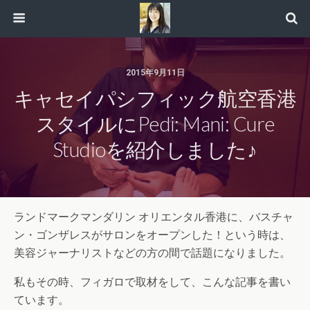
2015年9月11日
キャセイパシフィック航空香港
スタイルにPedi: Mani: Cure
Studioを紹介しました♪
ランドマークマンダリン オリエンタル香港に、バスチャ
ン・ゴンザレスがサロンをオープンした！という時は、
美容ジャーナリストなどの方の間で話題になりました。
私もその時、フィガロで取材をして、こんな記事を書い
ています。