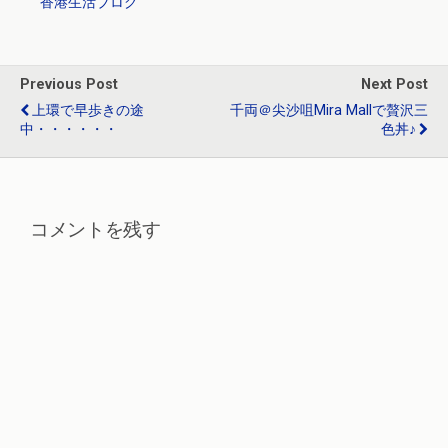
香港生活ブログ
o
a
n
o
k
Previous Post
Next Post
上環で早歩きの途
千両＠尖沙咀Mira Mallで贅沢三
中・・・・・・
色丼♪
コメントを残す