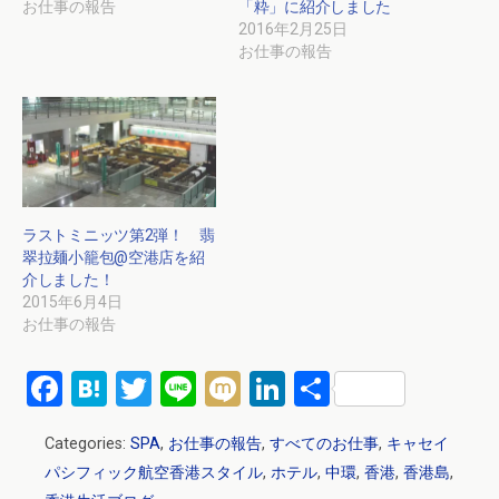
お仕事の報告
「粋」に紹介しました
2016年2月25日
お仕事の報告
ラストミニッツ第2弾！ 翡
翠拉麺小籠包@空港店を紹
介しました！
2015年6月4日
お仕事の報告
F
H
T
Li
M
Li
共
a
at
wi
n
ixi
n
有
Categories:
SPA
,
お仕事の報告
,
すべてのお仕事
,
キャセイ
ce
e
tt
e
ke
パシフィック航空香港スタイル
,
ホテル
,
中環
,
香港
,
香港島
,
b
n
er
dI