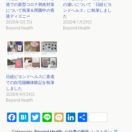
港での新型コロナ肺炎対策
の違いについて「日経ビヨ
について執筆＆閉園中の香
ンドヘルス」に執筆しまし
港ディズニー
た
2020年3月7日
2020年1月29日
Beyond Health
Beyond Health
日経ビヨンドヘルスに香港
での自宅隔離体験記を執筆
しました
2020年4月24日
Beyond Health
F
H
T
Li
M
Li
共
a
at
wi
n
ixi
n
有
Categories:
Beyond Health
,
お仕事の報告
,
レストラン
,
広