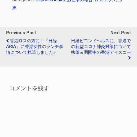
ce
e
tt
e
ke
東
b
n
er
dI
o
a
n
o
Previous Post
Next Post
k
香港ロスの方に！『日経
日経ビヨンドヘルスに、香港で
ARIA』に香港女性のランチ事
の新型コロナ肺炎対策について
情について執筆しました♪
執筆＆閉園中の香港ディズニー
コメントを残す