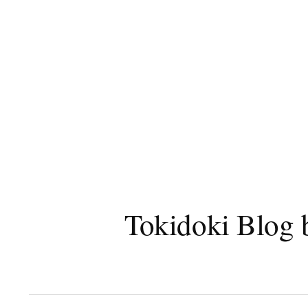
コ
ン
テ
ン
ツ
へ
ス
キ
ッ
プ
Tokidoki B