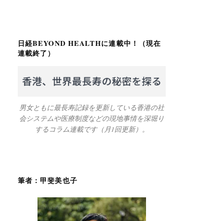
日経BEYOND HEALTHに連載中！（現在
連載終了）
男女ともに最長寿記録を更新している香港の社
会システムや医療制度などの現地事情を深堀り
するコラム連載です（月1回更新）。
筆者：甲斐美也子