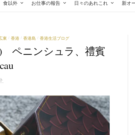
食以外
お仕事の報告
日々のあれこれ
新オ
広東
香港
香港島
香港生活ブログ
/
/
/
(2) ペニンシュラ、禮賓
au
ト