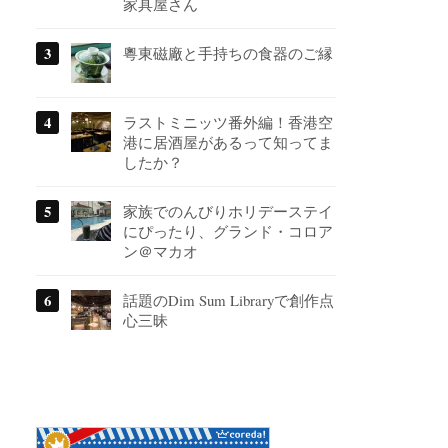
家具屋さん
粵東磁廠と手持ちの食器のご縁
ラストミニッツ番外編！香港空
港に居酒屋があるって知ってま
したか？
家族でのんびりホリデーステイ
にぴったり、グランド・コロア
ン＠マカオ
話題のDim Sum Libraryで創作点
心三昧