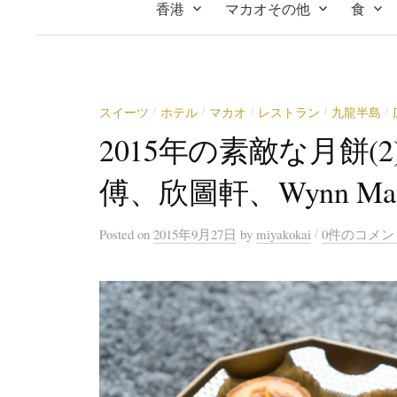
香港
マカオその他
食
スイーツ
ホテル
マカオ
レストラン
九龍半島
/
/
/
/
/
2015年の素敵な月餅
傅、欣圖軒、Wynn Mac
/
Posted
on
2015年9月27日
by
miyakokai
0件のコメン