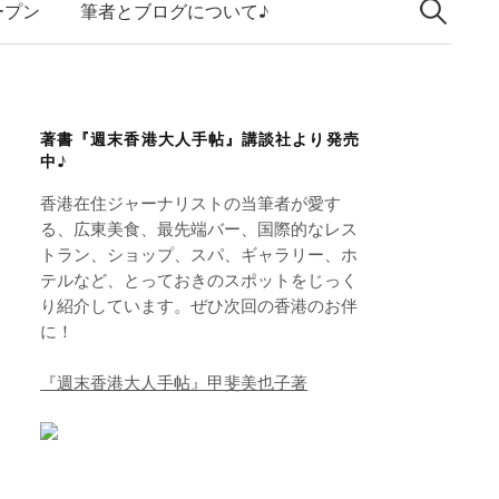
索:
k
ープン
筆者とブログについて♪
e
d
I
著書『週末香港大人手帖』講談社より発売
n
中♪
香港在住ジャーナリストの当筆者が愛す
る、広東美食、最先端バー、国際的なレス
トラン、ショップ、スパ、ギャラリー、ホ
テルなど、とっておきのスポットをじっく
り紹介しています。ぜひ次回の香港のお伴
に！
『週末香港大人手帖』甲斐美也子著