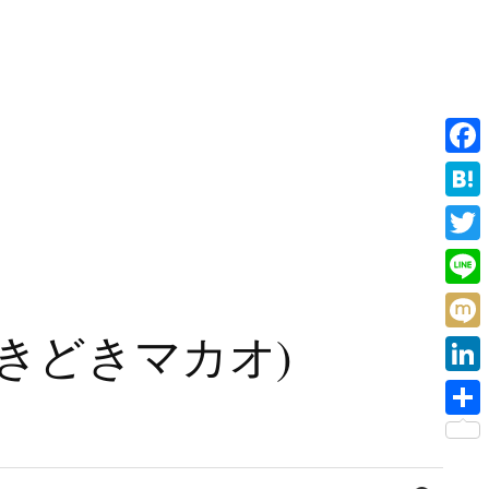
F
a
H
c
a
T
e
t
w
L
b
e
i
i
旧香港ときどきマカオ)
o
M
n
t
n
o
i
a
L
t
e
k
x
i
e
共
i
n
r
有
検