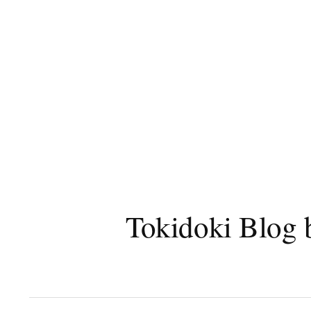
コ
ン
テ
ン
ツ
へ
ス
キ
ッ
プ
Tokidoki B