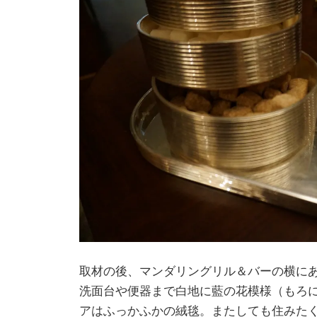
取材の後、マンダリングリル＆バーの横に
洗面台や便器まで白地に藍の花模様（もろ
アはふっかふかの絨毯。またしても住みた