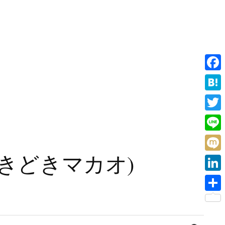
F
a
H
c
a
T
e
t
w
L
b
e
i
i
旧香港ときどきマカオ)
o
M
n
t
n
o
i
a
L
t
e
k
x
i
e
共
i
n
r
有
検