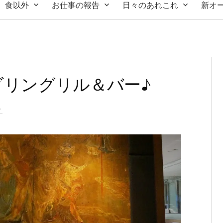
食以外
お仕事の報告
日々のあれこれ
新オ
ダリングリル＆バー♪
ト