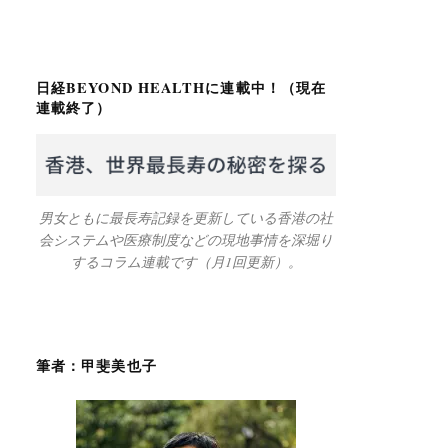
日経BEYOND HEALTHに連載中！（現在
連載終了）
男女ともに最長寿記録を更新している香港の社
会システムや医療制度などの現地事情を深堀り
するコラム連載です（月1回更新）。
筆者：甲斐美也子