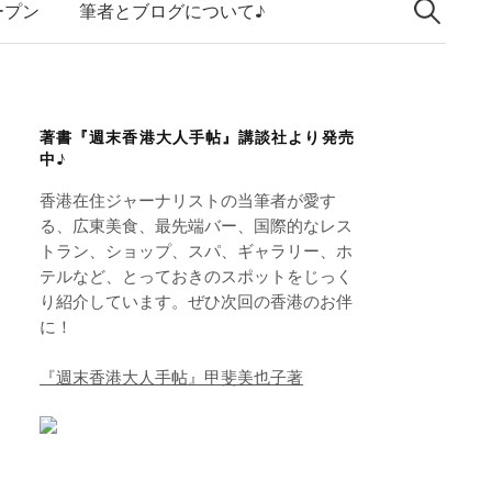
索:
k
ープン
筆者とブログについて♪
e
d
I
著書『週末香港大人手帖』講談社より発売
n
中♪
香港在住ジャーナリストの当筆者が愛す
る、広東美食、最先端バー、国際的なレス
トラン、ショップ、スパ、ギャラリー、ホ
テルなど、とっておきのスポットをじっく
り紹介しています。ぜひ次回の香港のお伴
に！
『週末香港大人手帖』甲斐美也子著