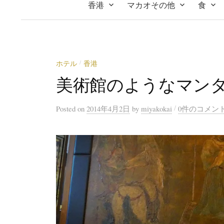
香港
マカオその他
食
ホテル
香港
/
美術館のようなマン
/
Posted
on
2014年4月2日
by
miyakokai
0件のコメン