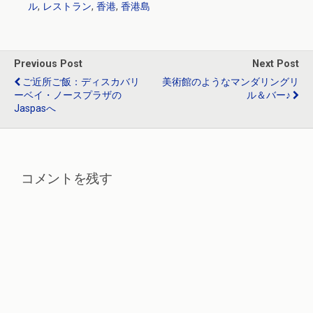
ル
,
レストラン
,
香港
,
香港島
b
n
er
dI
o
a
n
o
Previous Post
Next Post
k
ご近所ご飯：ディスカバリ
美術館のようなマンダリングリ
ーベイ・ノースプラザの
ル＆バー♪
Jaspasへ
コメントを残す