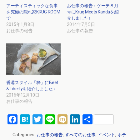
アーティスティックな食事
お仕事の報告：ゲーテ８月
を究極の隠れ家KRUG ROOM
号にKrug Meets Kandaを紹
で
介しました♪
2015年1月8日
2014年7月5日
お仕事の報告
お仕事の報告
香港スタイル「粋」にBeef
& Libertyを紹介しました♪
2016年12月10日
お仕事の報告
F
H
T
Li
M
Li
共
a
at
wi
n
ixi
n
有
Categories:
お仕事の報告
,
すべてのお仕事
,
イベント
,
ホテ
ce
e
tt
e
ke