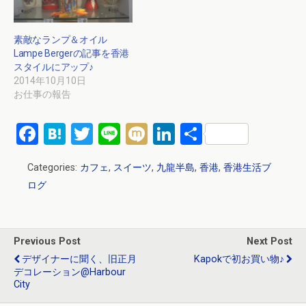
素敵なランプ＆オイル
Lampe Bergerの記事を香港
スタイルにアップ♪
2014年10月10日
お仕事の報告
F
H
T
Li
M
Li
共
a
at
wi
n
ixi
n
有
Categories:
カフェ
,
スイーツ
,
九龍半島
,
香港
,
香港生活ブ
ce
e
tt
e
ke
ログ
b
n
er
dI
o
a
n
o
Previous Post
Next Post
k
デザイナーに聞く、旧正月
Kapokで初お買い物♪
デコレーション@Harbour
City