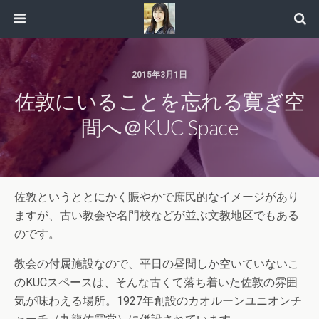
2015年3月1日
佐敦にいることを忘れる寛ぎ空
間へ＠KUC Space
佐敦というととにかく賑やかで庶民的なイメージがあり
ますが、古い教会や名門校などが並ぶ文教地区でもある
のです。
教会の付属施設なので、平日の昼間しか空いていないこ
のKUCスペースは、そんな古くて落ち着いた佐敦の雰囲
気が味わえる場所。1927年創設のカオルーンユニオンチ