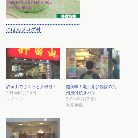
にほんブログ村
許留山でさくっと大根餅！
超美味！老江湖@佐敦の荊
2015年4月25日
州風薄焼きパン
スイーツ
2015年7月23日
九龍半島