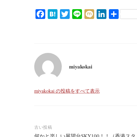
Fa
H
T
Li
M
Li
共
ce
at
wi
ne
ix
nk
有
bo
en
tte
i
ed
ok
a
r
In
miyakokai
miyakokai の投稿をすべて表示
投
古い投稿
何かと楽しい展望台SKY100！！（香港スタ