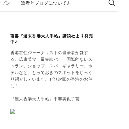
索:
k
ープン
筆者とブログについて♪
e
d
I
著書『週末香港大人手帖』講談社より発売
n
中♪
香港在住ジャーナリストの当筆者が愛す
る、広東美食、最先端バー、国際的なレス
トラン、ショップ、スパ、ギャラリー、ホ
テルなど、とっておきのスポットをじっく
り紹介しています。ぜひ次回の香港のお伴
に！
『週末香港大人手帖』甲斐美也子著