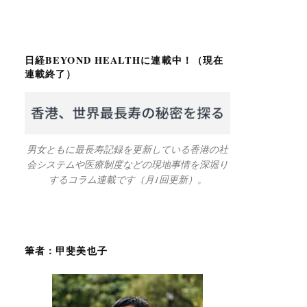
日経BEYOND HEALTHに連載中！（現在
連載終了）
男女ともに最長寿記録を更新している香港の社
会システムや医療制度などの現地事情を深堀り
するコラム連載です（月1回更新）。
筆者：甲斐美也子