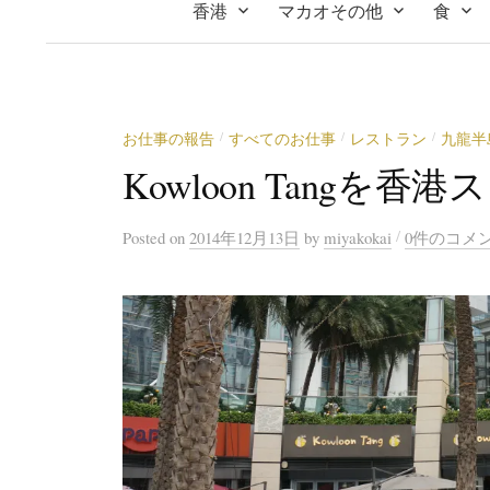
香港
マカオその他
食
お仕事の報告
すべてのお仕事
レストラン
九龍半
/
/
/
Kowloon Tang
/
Posted
on
2014年12月13日
by
miyakokai
0件のコメ