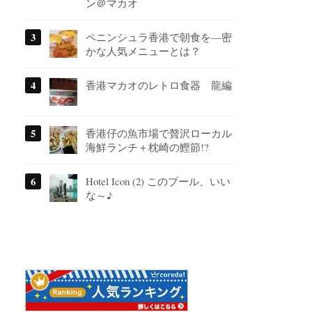
ン＠マカオ
ペニンシュラ香港で朝食を―密
かな人気メニューとは？
香港マカオのレトロ食器 龍編
香港仔の魚市場で贅沢ローカル
海鮮ランチ＋枕崎の鰹節!?
Hotel Icon (2) このプール、いい
な～♪