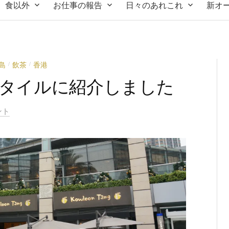
食以外
お仕事の報告
日々のあれこれ
新オ
島
飲茶
香港
/
/
を香港スタイルに紹介しました
ント