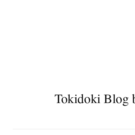
コ
ン
テ
ン
ツ
へ
ス
キ
ッ
プ
Tokidoki B