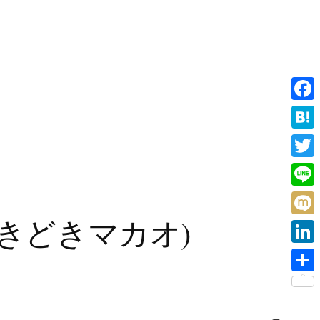
F
a
H
c
a
T
e
t
w
L
b
e
i
i
旧香港ときどきマカオ)
o
M
n
t
n
o
i
a
L
t
e
k
x
i
e
共
i
n
r
有
検