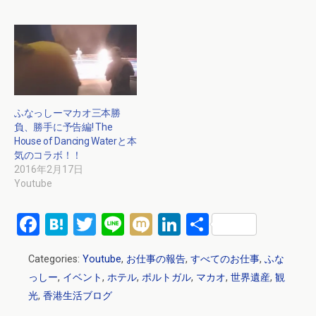
ふなっしーマカオ三本勝
負、勝手に予告編! The
House of Dancing Waterと本
気のコラボ！！
2016年2月17日
Youtube
F
H
T
Li
M
Li
共
a
at
wi
n
ixi
n
有
Categories:
Youtube
,
お仕事の報告
,
すべてのお仕事
,
ふな
ce
e
tt
e
ke
っしー
,
イベント
,
ホテル
,
ポルトガル
,
マカオ
,
世界遺産
,
観
b
n
er
dI
光
,
香港生活ブログ
o
a
n