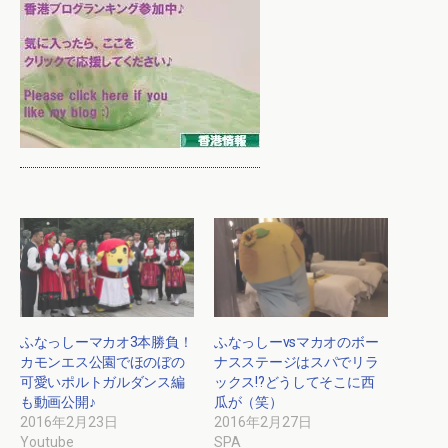
ふなっしーマカオ3本勝負！
ふなっしーvsマカオのボー
カモンエス公園でほのぼの
ナスステージはスパでリラ
可愛いポルトガルダンス編
ックス!?どうしてそこに西
も動画公開♪
瓜が（笑）
2016年2月23日
2016年2月27日
Youtube
SPA