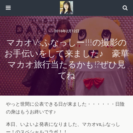
2016年2月12日
マカオvsふなっしー!!!の撮影の
お手伝いをして来ました♪ 豪華
マカオ旅行当たるかも!?ぜひ見
てね
やっと世間に公表できる日が来ました・・・・・・日陰
の身はもうお終いです♪
本日、いよいよ発表になりました、マカオvsふなっし
ー！のスペシャルコラボ！！