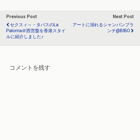
o
k
Previous Post
Next Post
セクスィ～・タパスのLa
アートに溺れるシャンパンブラ
Paloma＠西営盤を香港スタイ
ンチ@BIBO
ルに紹介しました♪
コメントを残す