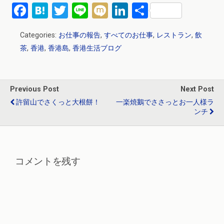
F
H
T
Li
M
Li
共
a
at
wi
n
ixi
n
有
Categories:
お仕事の報告
,
すべてのお仕事
,
レストラン
,
飲
ce
e
tt
e
ke
茶
,
香港
,
香港島
,
香港生活ブログ
b
n
er
dI
o
a
n
o
Previous Post
Next Post
k
許留山でさくっと大根餅！
一楽焼鵝でささっとお一人様ラ
ンチ
コメントを残す