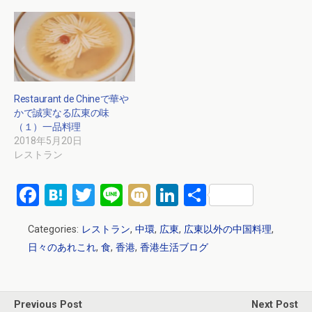
Restaurant de Chineで華や
かで誠実なる広東の味
（１）一品料理
2018年5月20日
レストラン
F
H
T
Li
M
Li
共
a
at
wi
n
ixi
n
有
Categories:
レストラン
,
中環
,
広東
,
広東以外の中国料理
,
ce
e
tt
e
ke
日々のあれこれ
,
食
,
香港
,
香港生活ブログ
b
n
er
dI
o
a
n
o
Previous Post
Next Post