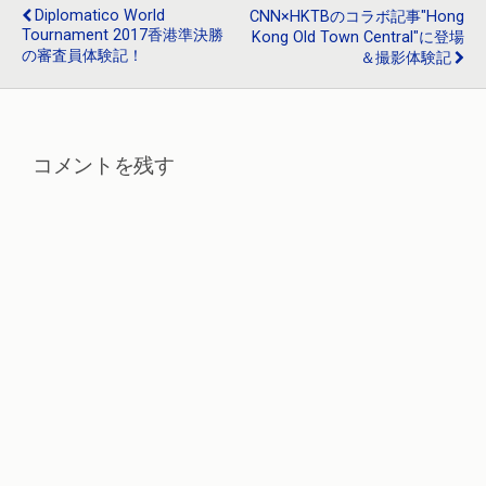
k
Diplomatico World
CNN×HKTBのコラボ記事"Hong
Tournament 2017香港準決勝
Kong Old Town Central"に登場
の審査員体験記！
＆撮影体験記
コメントを残す