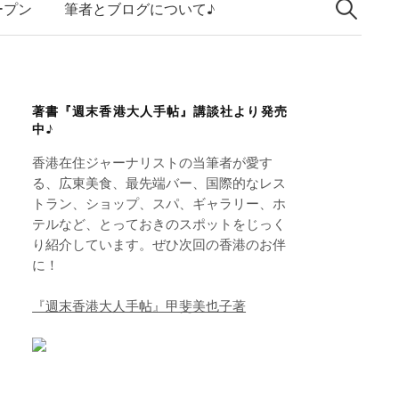
索:
k
ープン
筆者とブログについて♪
e
d
I
著書『週末香港大人手帖』講談社より発売
n
中♪
香港在住ジャーナリストの当筆者が愛す
る、広東美食、最先端バー、国際的なレス
トラン、ショップ、スパ、ギャラリー、ホ
テルなど、とっておきのスポットをじっく
り紹介しています。ぜひ次回の香港のお伴
に！
『週末香港大人手帖』甲斐美也子著