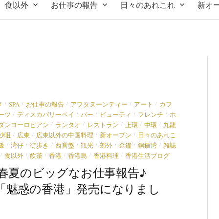
食以外
お仕事の報告
日々のあれこれ
新オ
/
/
/
/
/
メ
SPA
お仕事の報告
アフタヌーンティー
アート
カフ
/
/
/
/
/
ーツ
ディスカバリーベイ
バー
ビューティ
フレンチ
ホ
/
/
/
/
/
ダンヨーロピアン
ランタオ
レストラン
上環
中環
九龍
/
/
/
/
沙咀
広東
広東以外の中国料理
新オープン
日々のあれこ
/
/
/
/
/
/
/
/
飯
湾仔
街歩き
西営盤
観光
郊外
金鐘
銅鑼湾
雑誌
/
/
/
/
/
/
食以外
飲茶
香港
香港島
香港料理
香港生活ブログ
春夏のビッグなお仕事報告♪
an「魅惑の香港」発売になりまし