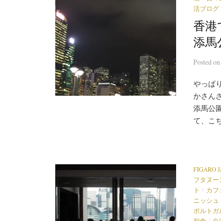
活ブログ
香港
添馬
Posted
o
やっぱ
かさん
添馬公
て、こち
FIGARO 
フタヌー
/
ト
カフ
ニッシュ
ポルトガ
/