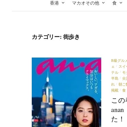
香港
マカオその他
食
カテゴリー:
街歩き
B級グル
/
ェ
スイ
/
テル
モ
/
半島
尖
/
れ
朝ご
/
掲載
食
この
an
た！