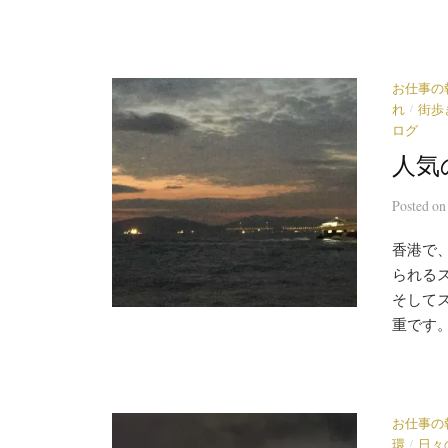
お仕事の
/
れ
街歩
ログ
人気
Posted
o
香港で
られる
そして
重です。
お仕事の
/
環
日々