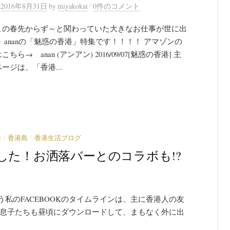
/
n
2016年8月31日
by
miyakokai
0件のコメント
この春先からず～と関わっていた大きなお仕事が世に出
 ananの「魅惑の香港」特集です！！！！ アマゾンの
ちら→ anan (アンアン) 2016/09/07[魅惑の香港] 主
ージは、「香港...
/
/
港
香港島
香港生活ブログ
した！お洒落バーとのコラボも!?
私のFACEBOOKのタイムラインは、主に香港人の友
が息子たちも昼頃にダウンロードして、まもなく外に出