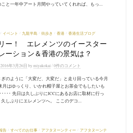
こと一年中アート月間やっていてくれれば、もっ...
/
/
/
/
/
イベント
九龍半島
街歩き
香港
香港生活ブログ
リー！ エレメンツのイースター
レーション＆香港の景気は？
/
n
2016年3月26日
by
miyakokai
0件のコメント
さぎのように「大変だ、大変だ」と走り回っている今月
 来月はゆっくり、いかれ帽子屋とお茶会でもしたいも
･････ 先日は久しぶりにICCにあるお店に取材に行っ
久しぶりにエレメンツへ。 ここのデコ...
/
/
/
報告
すべてのお仕事
アフタヌーンティー
アフタヌーンテ