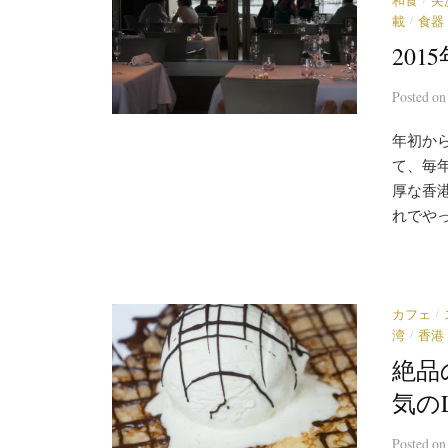
和食
尖
/
載
食器
20
Posted
o
年初か
て、毎
厚な香
れでやっ
/
カフェ
/
湾
香港
絶品
気のLe
Posted
o