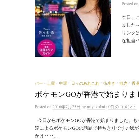
Posted
o
本日、
ました～
リンクはこ
な担当ペ
/
/
/
/
/
/
バー
上環
中環
日々のあれこれ
街歩き
観光
香
ポケモンGOが香港で始まりま
/
Posted
on
2016年7月25日
by
miyakokai
0件のコメント
今日からポケモンGOが香港で始まりました。もう
達によるポケモンGOの話題で持ちきりです♪ 我
かけ････...