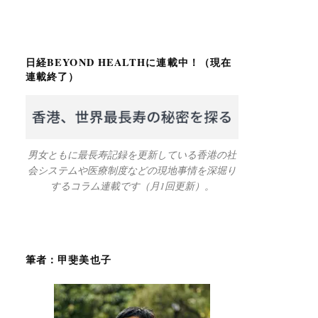
日経BEYOND HEALTHに連載中！（現在
連載終了）
男女ともに最長寿記録を更新している香港の社
会システムや医療制度などの現地事情を深堀り
するコラム連載です（月1回更新）。
筆者：甲斐美也子