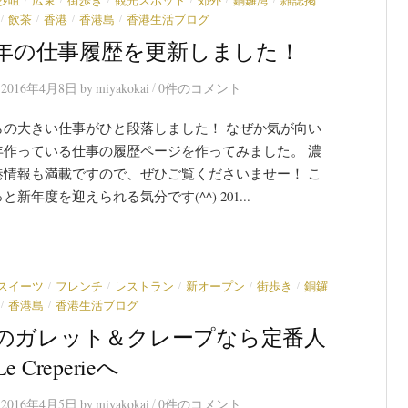
沙咀
広東
街歩き
観光スポット
郊外
銅鑼湾
雑誌掲
/
/
/
/
飲茶
香港
香港島
香港生活ブログ
15年の仕事履歴を更新しました！
/
n
2016年4月8日
by
miyakokai
0件のコメント
らの大きい仕事がひと段落しました！ なぜか気が向い
年作っている仕事の履歴ページを作ってみました。 濃
港情報も満載ですので、ぜひご覧くださいませー！ こ
と新年度を迎えられる気分です(^^) 201...
/
/
/
/
/
スイーツ
フレンチ
レストラン
新オープン
街歩き
銅鑼
/
/
香港島
香港生活ブログ
のガレット＆クレープなら定番人
 Creperieへ
/
n
2016年4月5日
by
miyakokai
0件のコメント