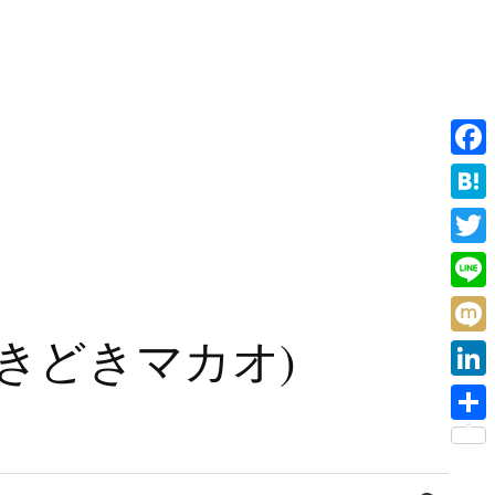
F
a
H
c
a
T
e
t
w
L
b
e
i
i
旧香港ときどきマカオ)
o
M
n
t
n
o
i
a
L
t
e
k
x
i
e
共
i
n
r
有
検