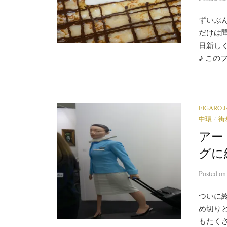
ずいぶ
だけは聞
日新し
♪ この
FIGARO 
/
中環
街
アー
グに
Posted
o
ついに
め切り
もたく