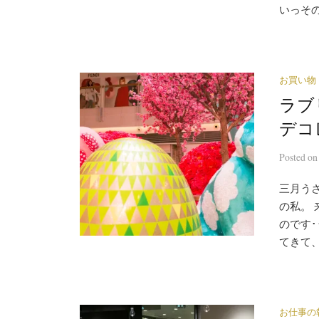
いっその
お買い物
ラブ
デコ
Posted
o
三月う
の私。
のです･
てきて、
お仕事の