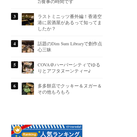
2)食事の時間です
ラストミニッツ番外編！香港空
港に居酒屋があるって知ってま
したか？
話題のDim Sum Libraryで創作点
心三昧
COVA＠ハーバーシティでゆる
りとアフタヌーンティー♪
多多餅店でクッキー＆ヌガー＆
その他もろもろ