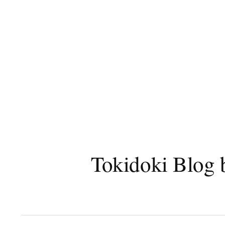
コ
ン
テ
ン
ツ
へ
ス
キ
ッ
プ
Tokidoki B