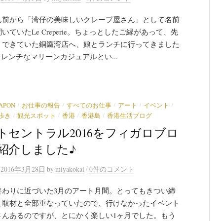
ん前から「湾仔の美味しいクレープ屋さん」として名前
いていたLe Creperie。ちょっとしたご縁があって、先
くできていた銅鑼湾店へ、娘とランチに行ってきました
フレンチなマリーンカジュアルとい...
/
/
/
/
/
JAPON
お仕事の報告
すべてのお仕事
アート
イベント
/
/
/
/
歩き
観光スポット
香港
香港島
香港生活ブログ
トセントラル2016をフィガロブロ
紹介しました♪
/
n
2016年3月28日
by
miyakokai
0件のコメント
終わりに近づいた3月のアート月間。とってもきつい締
と取材と全部重なっていたので、行けなかったイベント
さんあるのですが、とにかく楽しい1ヶ月でした。もう