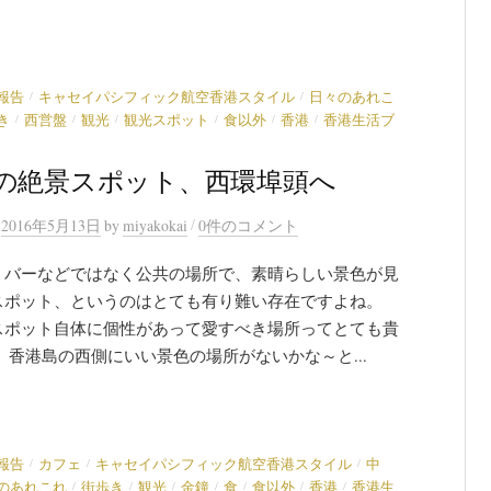
/
/
報告
キャセイパシフィック航空香港スタイル
日々のあれこ
/
/
/
/
/
/
き
西営盤
観光
観光スポット
食以外
香港
香港生活ブ
の絶景スポット、西環埠頭へ
/
n
2016年5月13日
by
miyakokai
0件のコメント
、バーなどではなく公共の場所で、素晴らしい景色が見
スポット、というのはとても有り難い存在ですよね。
スポット自体に個性があって愛すべき場所ってとても貴
 香港島の西側にいい景色の場所がないかな～と...
/
/
/
報告
カフェ
キャセイパシフィック航空香港スタイル
中
/
/
/
/
/
/
/
のあれこれ
街歩き
観光
金鐘
食
食以外
香港
香港生