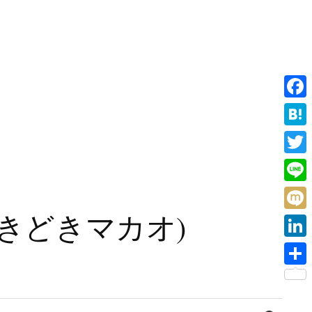
F
a
H
c
a
T
e
t
w
L
b
e
i
i
旧香港ときどきマカオ)
o
M
n
t
n
o
i
a
L
t
e
k
x
i
e
共
i
n
r
有
検