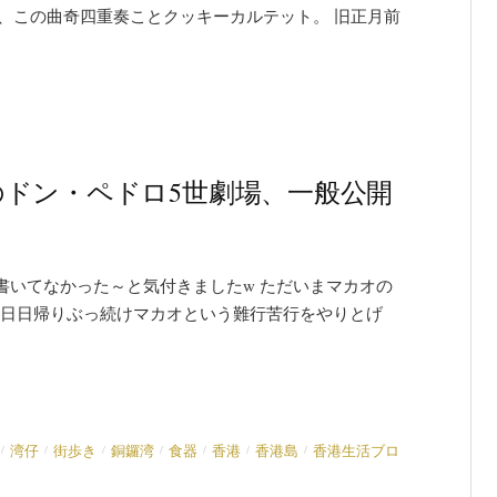
、この曲奇四重奏ことクッキーカルテット。 旧正月前
ドン・ペドロ5世劇場、一般公開
書いてなかった～と気付きましたw ただいまマカオの
毎日日帰りぶっ続けマカオという難行苦行をやりとげ
/
/
/
/
/
/
/
湾仔
街歩き
銅鑼湾
食器
香港
香港島
香港生活ブロ