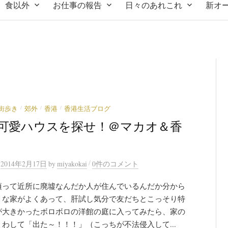
食以外
お仕事の報告
日々のあれこれ
新オ
/
/
/
街歩き
郊外
香港
香港生活ブログ
可愛ハウスを探せ！＠マカオ＆香
/
n
2014年2月17日
by
miyakokai
0件のコメント
頃って近所に廃墟なんだか人が住んでいるんだか分から
うな家がよくあって、肝試し気分で友だちとこっそり特
が大きかったボロボロの洋館の庭に入ってみたら、家の
わして「出た～！！！」（こっちが不法侵入して...