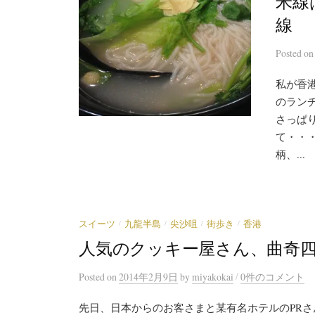
米線
線
Posted
o
私が香
のラン
さっぱ
て・・
柄、...
/
/
/
/
スイーツ
九龍半島
尖沙咀
街歩き
香港
人気のクッキー屋さん、曲奇
/
Posted
on
2014年2月9日
by
miyakokai
0件のコメント
先日、日本からのお客さまと某有名ホテルのPR