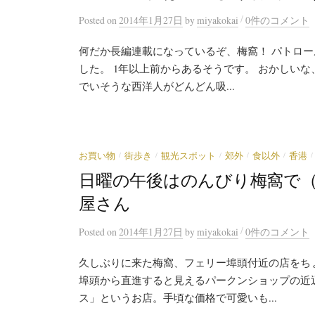
/
Posted
on
2014年1月27日
by
miyakokai
0件のコメント
何だか長編連載になっているぞ、梅窩！ パトロ
した。 1年以上前からあるそうです。 おかしい
でいそうな西洋人がどんどん吸...
/
/
/
/
/
/
お買い物
街歩き
観光スポット
郊外
食以外
香港
日曜の午後はのんびり梅窩で（
屋さん
/
Posted
on
2014年1月27日
by
miyakokai
0件のコメント
久しぶりに来た梅窩、フェリー埠頭付近の店をち
埠頭から直進すると見えるパークンショップの近
ス」というお店。手頃な価格で可愛いも...