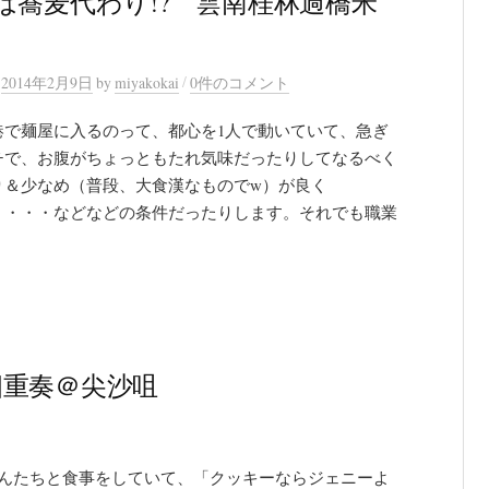
は蕎麦代わり!? 雲南桂林過橋米
/
n
2014年2月9日
by
miyakokai
0件のコメント
港で麺屋に入るのって、都心を1人で動いていて、急ぎ
チで、お腹がちょっともたれ気味だったりしてなるべく
り＆少なめ（普段、大食漢なものでw）が良く
・・・・などなどの条件だったりします。それでも職業
四重奏＠尖沙咀
さんたちと食事をしていて、「クッキーならジェニーよ