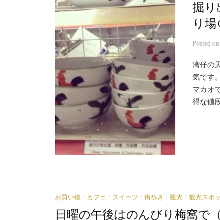
掘り
り場
Posted
o
湾仔の
気です
マカオ
得な値段
/
/
/
/
/
お買い物
カフェ
スイーツ
街歩き
観光
観光スポ
日曜の午後はのんびり梅窩で（