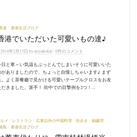
/
香港
香港生活ブログ
香港でいただいた可愛いもの達♪
/
n
2014年2月13日
by
miyakokai
0件のコメント
今日と寒～い気温もぶっとんでしまいそうに可愛いいた
のがありましたので、ちょっと自慢しちゃいます♪ まず
れ。よく茶餐廳で見かける可愛いテーブルクロスをお友
だきました。派手！ 街中での目撃例を2つ！...
/
/
/
/
/
グルメ
レストラン
広東以外の中国料理
街歩き
銅鑼湾
/
港島
香港生活ブログ