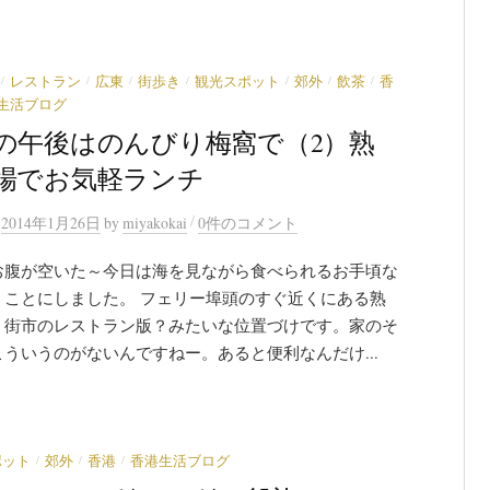
/
/
/
/
/
/
/
レストラン
広東
街歩き
観光スポット
郊外
飲茶
香
生活ブログ
の午後はのんびり梅窩で（2）熟
場でお気軽ランチ
/
n
2014年1月26日
by
miyakokai
0件のコメント
お腹が空いた～今日は海を見ながら食べられるお手頃な
くことにしました。 フェリー埠頭のすぐ近くにある熟
。街市のレストラン版？みたいな位置づけです。家のそ
ういうのがないんですねー。あると便利なんだけ...
/
/
/
ポット
郊外
香港
香港生活ブログ