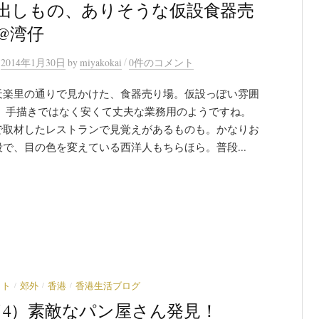
出しもの、ありそうな仮設食器売
@湾仔
/
n
2014年1月30日
by
miyakokai
0件のコメント
天楽里の通りで見かけた、食器売り場。仮設っぽい雰囲
。 手描きではなく安くて丈夫な業務用のようですね。
で取材したレストランで見覚えがあるものも。かなりお
で、目の色を変えている西洋人もちらほら。普段...
/
/
/
ット
郊外
香港
香港生活ブログ
4）素敵なパン屋さん発見！