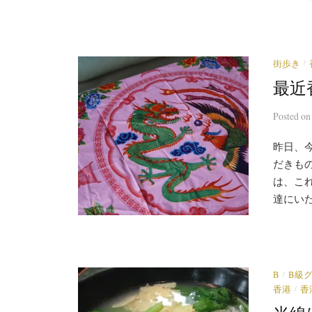
/
街歩き
最近
Posted
o
昨日、
だきも
は、こ
達にいた
/
B
B級
/
香港
香