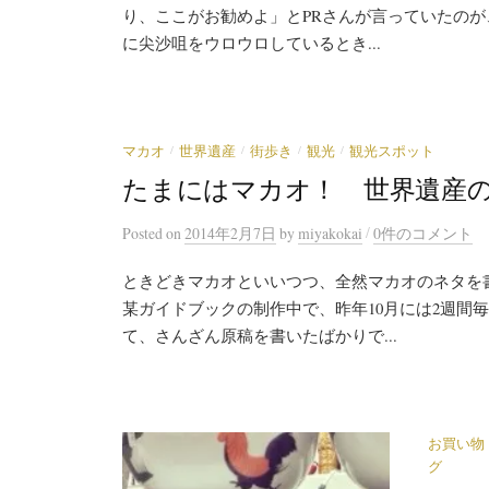
り、ここがお勧めよ」とPRさんが言っていたのが
に尖沙咀をウロウロしているとき...
/
/
/
/
マカオ
世界遺産
街歩き
観光
観光スポット
たまにはマカオ！ 世界遺産の
/
Posted
on
2014年2月7日
by
miyakokai
0件のコメント
ときどきマカオといいつつ、全然マカオのネタを
某ガイドブックの制作中で、昨年10月には2週間
て、さんざん原稿を書いたばかりで...
お買い物
グ