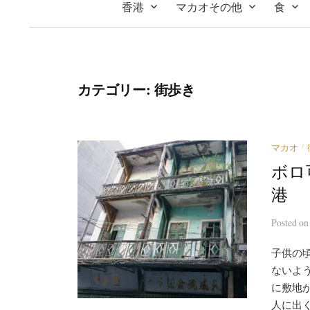
香港
マカオその他
食
カテゴリー:
街歩き
/
マカオ
ボロ
港
Posted
o
子供の
ないよ
に敷地
人に出く