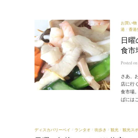
お買い物
/
港
香港
日曜
食市
Posted
o
さあ、
店に行
食市場
ばにはこ
/
/
/
/
ディスカバリーベイ
ランタオ
街歩き
観光
観光ス