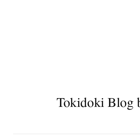
コ
ン
テ
ン
ツ
へ
ス
キ
ッ
プ
Tokidoki B