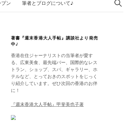
索:
k
ープン
筆者とブログについて♪
e
d
I
著書『週末香港大人手帖』講談社より発売
n
中♪
香港在住ジャーナリストの当筆者が愛す
る、広東美食、最先端バー、国際的なレス
トラン、ショップ、スパ、ギャラリー、ホ
テルなど、とっておきのスポットをじっく
り紹介しています。ぜひ次回の香港のお伴
に！
『週末香港大人手帖』甲斐美也子著