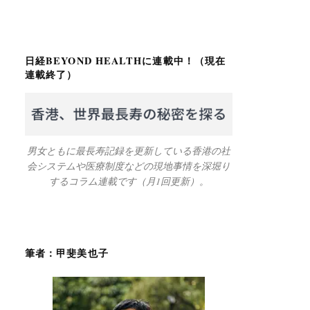
日経BEYOND HEALTHに連載中！（現在
連載終了）
男女ともに最長寿記録を更新している香港の社
会システムや医療制度などの現地事情を深堀り
するコラム連載です（月1回更新）。
筆者：甲斐美也子