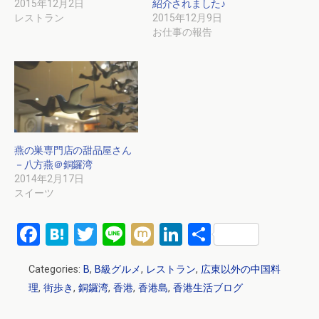
2015年12月2日
紹介されました♪
レストラン
2015年12月9日
お仕事の報告
燕の巣専門店の甜品屋さん
－八方燕＠銅鑼湾
2014年2月17日
スイーツ
F
H
T
Li
M
Li
共
a
at
wi
n
ixi
n
有
Categories:
B
,
B級グルメ
,
レストラン
,
広東以外の中国料
ce
e
tt
e
ke
理
,
街歩き
,
銅鑼湾
,
香港
,
香港島
,
香港生活ブログ
b
n
er
dI