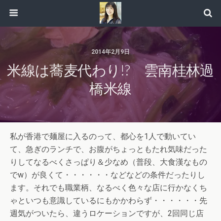
2014年2月9日
米線は蕎麦代わり!? 雲南桂林過
橋米線
私が香港で麺屋に入るのって、都心を1人で動いてい
て、急ぎのランチで、お腹がちょっともたれ気味だった
りしてなるべくさっぱり＆少なめ（普段、大食漢なもの
でw）が良くて・・・・・・などなどの条件だったりし
ます。それでも職業柄、なるべく色々な店に行かなくち
ゃといつも意識しているにもかかわらず・・・・・・先
週気がついたら、違うロケーションですが、2回同じ店