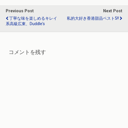
o
a
n
o
Previous Post
Next Post
k
丁寧な味を楽しめるキレイ
私的大好き香港甜品ベスト5!!
系高級広東、Duddle's
コメントを残す