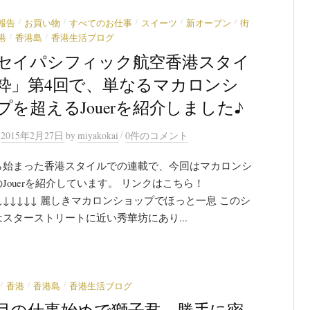
/
/
/
/
/
報告
お買い物
すべてのお仕事
スイーツ
新オープン
街
/
/
港
香港島
香港生活ブログ
セイパシフィック航空香港スタイ
粋」第4回で、単なるマカロンシ
プを超えるJouerを紹介しました♪
/
n
2015年2月27日
by
miyakokai
0件のコメント
ら始まった香港スタイルでの連載で、今回はマカロンシ
Jouerを紹介しています。 リンクはこちら！
↓↓↓↓↓↓↓ 麗しきマカロンショップでほっと一息 このシ
スターストリートに近い秀華坊にあり...
/
/
/
香港
香港島
香港生活ブログ
月の仕事始めで獅子君、勝手に密