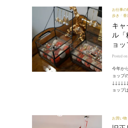
お仕事の
/
歩き
香
キャ
ル「
ョッ
Posted
o
今年か
ョップの
↓↓↓↓
ョップは
お買い物
旧正