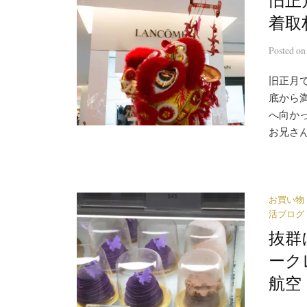
着取
Posted
o
旧正月
底から満
へ向か
お兄さん
お買い物
活ブログ
抜群
ーク
航空