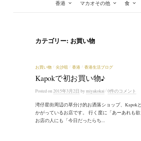
香港
マカオその他
食
カテゴリー:
お買い物
/
/
/
お買い物
尖沙咀
香港
香港生活ブログ
Kapokで初お買い物♪
/
Posted
on
2015年3月2日
by
miyakokai
0件のコメント
湾仔星街周辺の草分け的お洒落ショップ、Kapo
かがっているお店です。 行く度に「あーあれも
お店の人にも「今日だったらち...