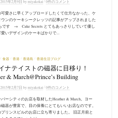
/
n
2015年2月9日
by
miyakokai
0件のコメント
の可愛さに早くアップロードしたくて仕方なかった、ケ
タウンのケーキシークレッツの記事がアップされました
らです → Cake Secrets とてもあっさりしていて優し
愛いデザインのケーキばかりで...
/
/
/
/
食器
香港
香港島
香港生活ブログ
イナテイストの磁器に目移り！
er & March@Prince’s Building
/
n
2015年2月7日
by
miyakokai
0件のコメント
バーシティのお店を取材したHeather & March。ヨー
の磁器が豊富で、目の保養にとてもいいお店なのです。
のプリンスビルのお店に立ち寄りました。 旧正月前と