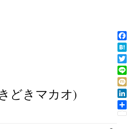
F
a
H
c
a
T
e
t
w
L
b
e
i
i
旧香港ときどきマカオ)
o
M
n
t
n
o
i
a
L
t
e
k
x
i
e
共
i
n
r
有
検