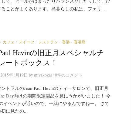
りして、ヒールがはまったりバランス崩したりして、ひ
ることがよくあります。島暮らしの私は、フェリ...
/
/
/
/
/
カフェ
スイーツ
レストラン
香港
香港島
n-Paul Hevinの旧正月スペシャルチ
レートボックス！
/
n
2015年1月19日
by
miyakokai
0件のコメント
ントラルのJean-Paul Hevinのティーサロンで、旧正月
entine Day向けの期間限定製品を見にうかがいました！ 今
つのイベントが近いので、一緒にやるんですねー。 さて
初に見たの...