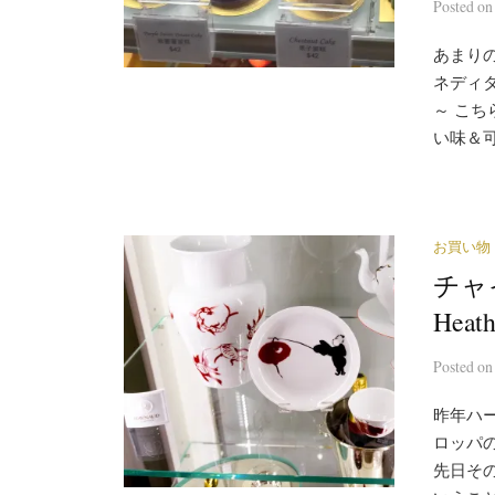
Posted
o
あまり
ネディ
～ こち
い味＆可
お買い物
チャ
Heath
Posted
o
昨年ハー
ロッパ
先日そ