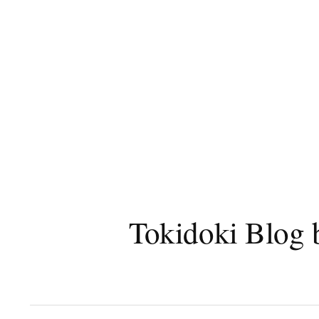
コ
ン
テ
ン
ツ
へ
ス
キ
ッ
プ
Tokidoki B