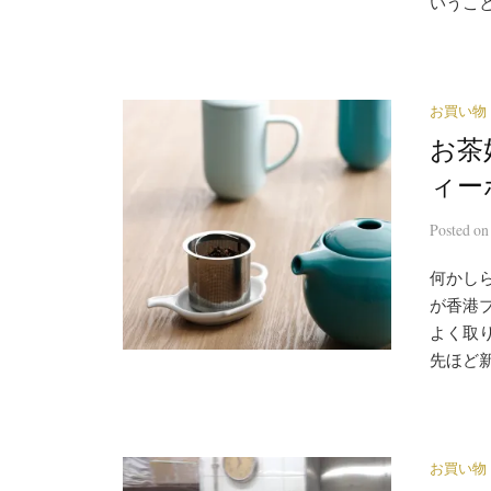
いうこと
お買い物
お茶好
ィー
Posted
o
何かし
が香港ブ
よく取
先ほど新
お買い物