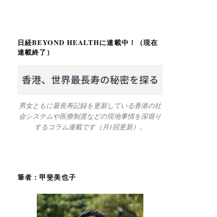
日経BEYOND HEALTHに連載中！（現在
連載終了）
男女ともに最長寿記録を更新している香港の社
会システムや医療制度などの現地事情を深堀り
するコラム連載です（月1回更新）。
筆者：甲斐美也子