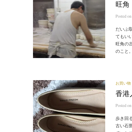
旺角
Posted
o
だいぶ
てもい
旺角の
のこと。
お買い物
香港
Posted
o
歩き回
古い石