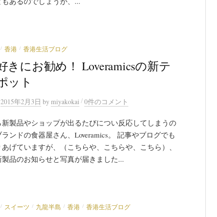
もあるのでしょうが、...
/
/
香港
香港生活ブログ
きにお勧め！ Loveramicsの新テ
ポット
/
n
2015年2月3日
by
miyakokai
0件のコメント
ら新製品やショップが出るたびについ反応してしまうの
ランドの食器屋さん、Loveramics。 記事やブログでも
りあげていますが、（こちらや、こちらや、こちら）、
製品のお知らせと写真が届きました...
/
/
/
/
スイーツ
九龍半島
香港
香港生活ブログ