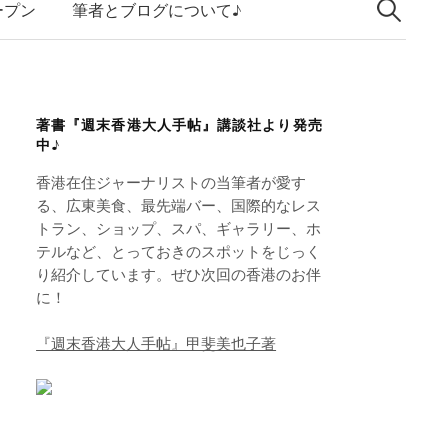
索:
k
ープン
筆者とブログについて♪
e
d
I
著書『週末香港大人手帖』講談社より発売
n
中♪
香港在住ジャーナリストの当筆者が愛す
る、広東美食、最先端バー、国際的なレス
トラン、ショップ、スパ、ギャラリー、ホ
テルなど、とっておきのスポットをじっく
り紹介しています。ぜひ次回の香港のお伴
に！
『週末香港大人手帖』甲斐美也子著