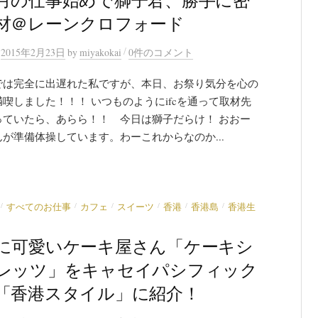
材＠レーンクロフォード
/
n
2015年2月23日
by
miyakokai
0件のコメント
では完全に出遅れた私ですが、本日、お祭り気分を心の
喫しました！！！ いつものようにifcを通って取材先
っていたら、あらら！！ 今日は獅子だらけ！ おおー
が準備体操しています。わーこれからなのか...
/
/
/
/
/
/
すべてのお仕事
カフェ
スイーツ
香港
香港島
香港生
に可愛いケーキ屋さん「ケーキシ
レッツ」をキャセイパシフィック
「香港スタイル」に紹介！