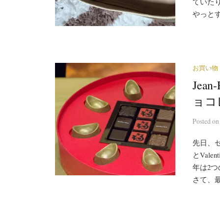
ていた
やっとす
お買い物
Jea
ョコ
Posted
o
先日、セ
とVal
年は2
さて、最