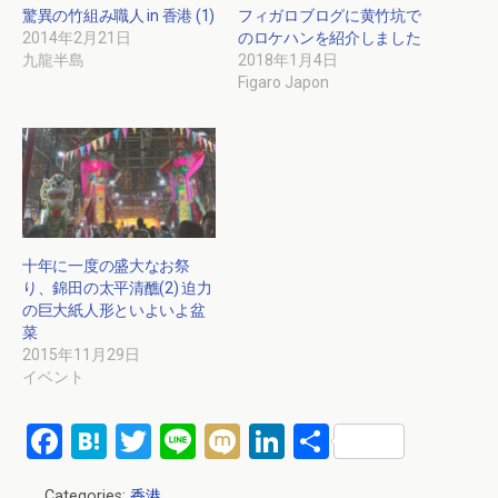
驚異の竹組み職人 in 香港 (1)
フィガロブログに黄竹坑で
2014年2月21日
のロケハンを紹介しました
九龍半島
2018年1月4日
Figaro Japon
十年に一度の盛大なお祭
り、錦田の太平清醮(2) 迫力
の巨大紙人形といよいよ盆
菜
2015年11月29日
イベント
F
H
T
Li
M
Li
共
a
at
wi
n
ixi
n
有
Categories:
香港