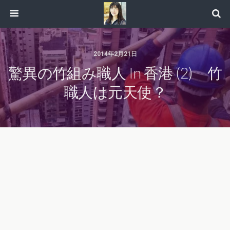
2014年2月21日
驚異の竹組み職人 In 香港 (2) 竹
職人は元天使？