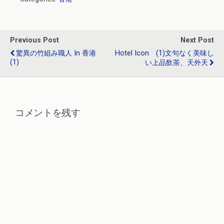
ce
e
tt
e
ke
b
n
er
dI
o
a
n
Previous Post
Next Post
o
驚異の竹組み職人 In 香港
Hotel Icon (1)文句なく美味し
(1)
い上品飲茶、天外天
k
コメントを残す