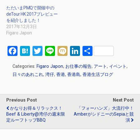
ただいまPMQで開催中の
deTour HK 2017プレビュー
を紹介しました！
2017年12月3日
Figaro Japon
F
H
T
Li
M
Li
共
a
at
wi
n
ixi
n
有
Categories:
Figaro Japon
,
お仕事の報告
,
アート
,
イベント
,
ce
e
tt
e
ke
日々のあれこれ
,
湾仔
,
香港
,
香港島
,
香港生活ブログ
b
n
er
dI
o
a
n
o
Previous Post
Next Post
k
かなりお得＆リラックス！
「フォーハンズ」大流行中！
Beef & Liberty@湾仔の週末限
AmberがシドニーのSepiaと競
定ルーフトップBBQ
演