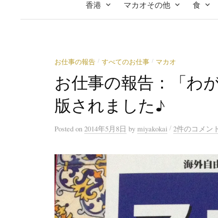
香港
マカオその他
食
お仕事の報告
すべてのお仕事
マカオ
/
/
お仕事の報告：「わ
版されました♪
/
Posted
on
2014年5月8日
by
miyakokai
2件のコメン