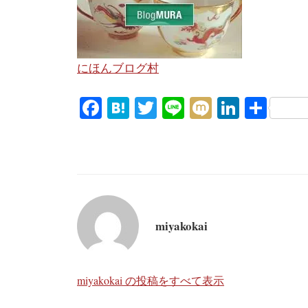
にほんブログ村
Fa
H
T
Li
M
Li
共
ce
at
wi
ne
ix
nk
有
bo
en
tte
i
ed
ok
a
r
In
miyakokai
miyakokai の投稿をすべて表示