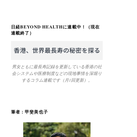
日経BEYOND HEALTHに連載中！（現在
連載終了）
男女ともに最長寿記録を更新している香港の社
会システムや医療制度などの現地事情を深堀り
するコラム連載です（月1回更新）。
筆者：甲斐美也子