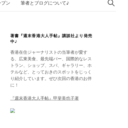
索:
k
ープン
筆者とブログについて♪
e
d
I
著書『週末香港大人手帖』講談社より発売
n
中♪
香港在住ジャーナリストの当筆者が愛す
る、広東美食、最先端バー、国際的なレス
トラン、ショップ、スパ、ギャラリー、ホ
テルなど、とっておきのスポットをじっく
り紹介しています。ぜひ次回の香港のお伴
に！
『週末香港大人手帖』甲斐美也子著