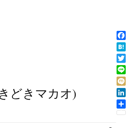
F
a
H
c
a
T
e
t
w
L
b
e
i
i
旧香港ときどきマカオ)
o
M
n
t
n
o
i
a
L
t
e
k
x
i
e
共
i
n
r
有
検