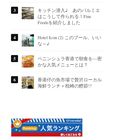
キッチン潜入♪ あのパルミエ
はこうして作られる！Fine
Foodsを紹介しました
Hotel Icon (2) このプール、いい
な～♪
ペニンシュラ香港で朝食を―密
かな人気メニューとは？
香港仔の魚市場で贅沢ローカル
海鮮ランチ＋枕崎の鰹節!?