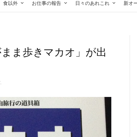
食以外
お仕事の報告
日々のあれこれ
新オ
がまま歩きマカオ」が出
ト