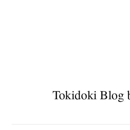
コ
ン
テ
ン
ツ
へ
ス
キ
ッ
プ
Tokidoki B