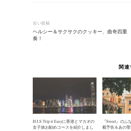
投
古い投稿
ヘルシー＆サクサクのクッキー、曲奇四重
稿
奏！
ナ
ビ
ゲ
関連
ー
シ
ョ
ン
H.I.S Trip it Easyに香港とマカオの
『Sweet』の
女子旅お勧めコースを紹介しまし
載予告＆あの聖