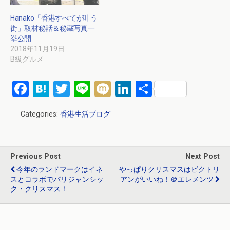
Hanako「香港すべてが叶う
街」取材秘話＆秘蔵写真一
挙公開
2018年11月19日
B級グルメ
F
H
T
Li
M
Li
共
a
at
wi
n
ixi
n
有
Categories:
香港生活ブログ
ce
e
tt
e
ke
b
n
er
dI
o
a
n
Previous Post
Next Post
o
今年のランドマークはイネ
やっぱりクリスマスはビクトリ
スとコラボでパリジャンシッ
アンがいいね！＠エレメンツ
k
ク・クリスマス！