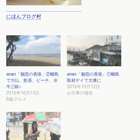
にほんブログ村
anan「魅惑の香港」②離島
anan「魅惑の香港」①離島
で大仏、飲茶、ビーチ、水
取材デイで大澳に
牛三昧♪
2016年10月12日
2016年10月13日
お仕事の報告
B級グルメ