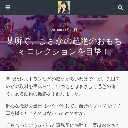
2014年11月27日
某所で、まさかの超絶のおもち
ゃコレクションを目撃！
普段はレストランなどの取材が多いわけですが、先日テ
レビの取材を手伝って、いつもとはまさしく毛色の違
う、ある動物の撮影を手配しました。
肝心な撮影の当日はバタバタして、自分のブログ用の写
真を撮るどころではなかったのですが。
打ち合わせにうかがった事務所に感動！ 実はおもちゃ