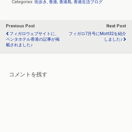
Categories:
街歩き
,
香港
,
香港島
,
香港生活ブログ
ce
e
tt
e
ke
b
n
er
dI
o
a
n
Previous Post
Next Post
o
フィガロウェブサイトに、
フィガロ7月号にMott32を紹介
ペンタホテル香港の記事が掲
しました♪
k
載されました♪
コメントを残す