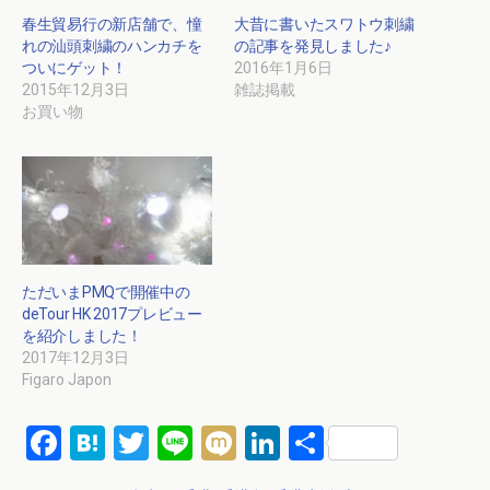
春生貿易行の新店舗で、憧
大昔に書いたスワトウ刺繍
れの汕頭刺繍のハンカチを
の記事を発見しました♪
ついにゲット！
2016年1月6日
2015年12月3日
雑誌掲載
お買い物
ただいまPMQで開催中の
deTour HK 2017プレビュー
を紹介しました！
2017年12月3日
Figaro Japon
F
H
T
Li
M
Li
共
a
at
wi
n
ixi
n
有