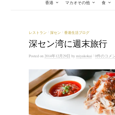
香港
マカオその他
食
レストラン
深セン
香港生活ブログ
/
/
深セン湾に週末旅行
/
Posted
on
2014年12月29日
by
miyakokai
0件のコメ