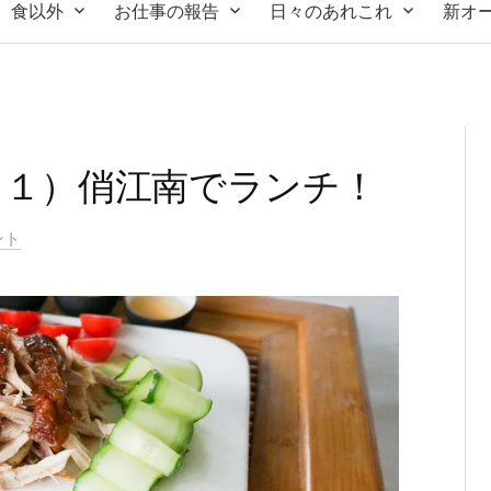
食以外
お仕事の報告
日々のあれこれ
新オ
 １）俏江南でランチ！
ント