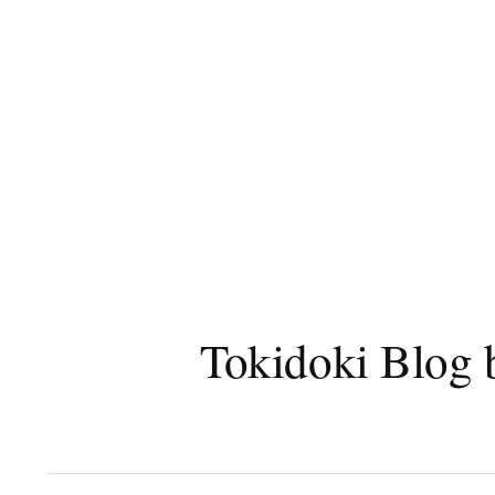
コ
ン
テ
ン
ツ
へ
ス
キ
ッ
プ
Tokidoki B