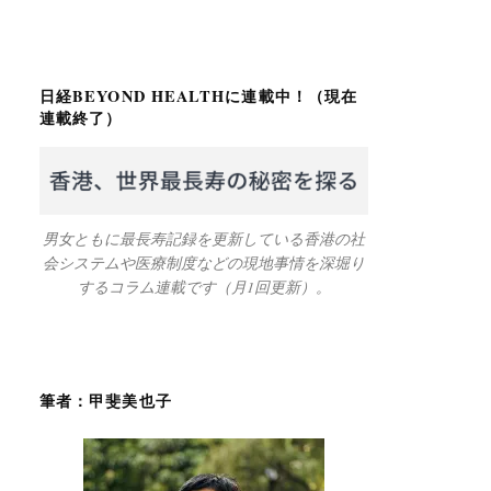
日経BEYOND HEALTHに連載中！（現在
連載終了）
男女ともに最長寿記録を更新している香港の社
会システムや医療制度などの現地事情を深堀り
するコラム連載です（月1回更新）。
筆者：甲斐美也子