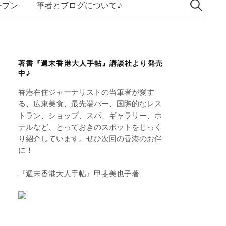
索:
k
ープン
筆者とブログについて♪
e
d
I
著書『週末香港大人手帖』講談社より発売
n
中♪
香港在住ジャーナリストの当筆者が愛す
る、広東美食、最先端バー、国際的なレス
トラン、ショップ、スパ、ギャラリー、ホ
テルなど、とっておきのスポットをじっく
り紹介しています。ぜひ次回の香港のお伴
に！
『週末香港大人手帖』甲斐美也子著