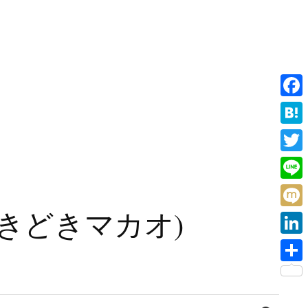
F
a
H
c
a
T
e
t
w
L
b
e
i
i
旧香港ときどきマカオ)
o
M
n
t
n
o
i
a
L
t
e
k
x
i
e
共
i
n
r
有
検