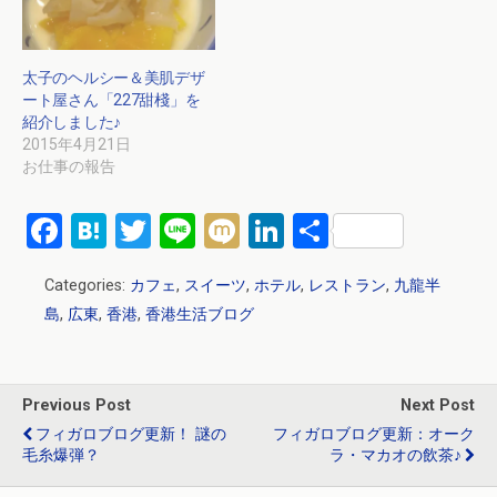
太子のヘルシー＆美肌デザ
ート屋さん「227甜棧」を
紹介しました♪
2015年4月21日
お仕事の報告
F
H
T
Li
M
Li
共
a
at
wi
n
ixi
n
有
Categories:
カフェ
,
スイーツ
,
ホテル
,
レストラン
,
九龍半
ce
e
tt
e
ke
島
,
広東
,
香港
,
香港生活ブログ
b
n
er
dI
o
a
n
o
Previous Post
Next Post
k
フィガロブログ更新！ 謎の
フィガロブログ更新：オーク
毛糸爆弾？
ラ・マカオの飲茶♪