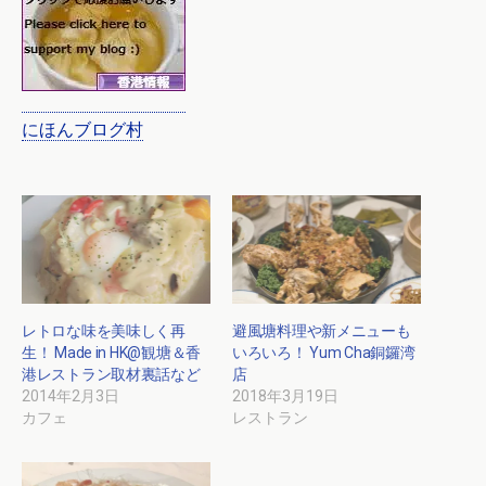
にほんブログ村
レトロな味を美味しく再
避風塘料理や新メニューも
生！ Made in HK@観塘＆香
いろいろ！ Yum Cha銅鑼湾
港レストラン取材裏話など
店
2014年2月3日
2018年3月19日
カフェ
レストラン