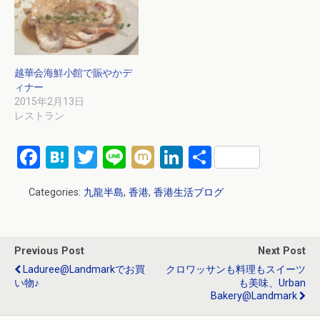
越華会海鮮小館で賑やかデ
ィナー
2015年2月13日
レストラン
F
H
T
Li
M
Li
共
a
at
wi
n
ixi
n
有
Categories:
九龍半島
,
香港
,
香港生活ブログ
ce
e
tt
e
ke
b
n
er
dI
o
a
n
Previous Post
Next Post
o
Laduree@Landmarkでお買
クロワッサンも料理もスイーツ
い物♪
も美味、Urban
k
Bakery@Landmark