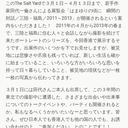
このThe Salt Yardで３月１日～４月１３日まで、若手作
家田代一倫さんによる展覧会「はまゆりの頃に 瞬間の
対話／三陸・福島／2011～2013」が開催されるという案
内をいただきました！ 2011年の４月から2013年の春ま
で、三陸と福島に住む人々と会話しながら撮影を続けて
来たポートレートのシリーズを、今回香港で展示するそ
うです。出展作のいくつかを下でお見せしますが、被災
地には悲惨さや爪痕も残っていれば、新しい生活も確か
に始まっていること、いろいろな方がいろいろな思いを
持って日々暮らしていること、被災地の現状などが一枚
一枚の写真から伝わってきます。
３月１日には田代さんご本人も出席して、この３年間の
東北での撮影中に遭遇した、さまざまな出会いや出来事
についてのトークイベントや、パーティも開催されると
か。私もなるべくうかがいたいなーと思っています。皆
さん、ぜひ日本人でも香港人でも他の国の人でも、お誘
い合わせの上、ご参加ください、とのことです！！