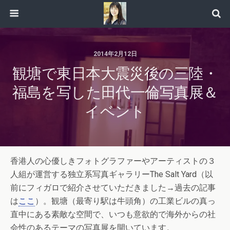
2014年2月12日
観塘で東日本大震災後の三陸・
福島を写した田代一倫写真展＆
イベント
香港人の心優しきフォトグラファーやアーティストの３
人組が運営する独立系写真ギャラリーThe Salt Yard（以
前にフィガロで紹介させていただきました→過去の記事
は
ここ
）。観塘（最寄り駅は牛頭角）の工業ビルの真っ
直中にある素敵な空間で、いつも意欲的で海外からの社
会性のあるテーマの写真展を開いています。