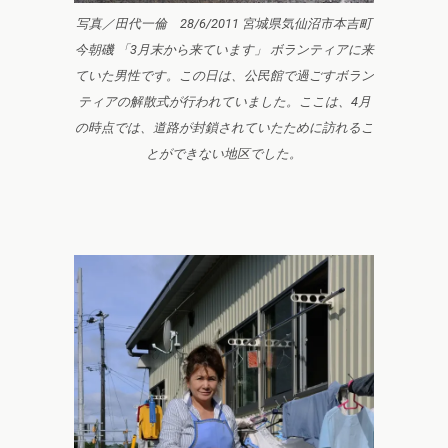
写真／田代一倫 28/6/2011 宮城県気仙沼市本吉町
今朝磯 「3月末から来ています」 ボランティアに来
ていた男性です。この日は、公民館で過ごすボラン
ティアの解散式が行われていました。ここは、4月
の時点では、道路が封鎖されていたために訪れるこ
とができない地区でした。