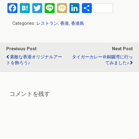
F
H
T
Li
M
Li
共
a
at
wi
n
ixi
n
有
Categories:
レストラン
,
香港
,
香港島
ce
e
tt
e
ke
b
n
er
dI
o
a
n
Previous Post
Next Post
o
素敵な香港オリジナルアー
タイガーカレー＠銅鑼湾に行っ
トを飾ろう♪
てみました♪
k
コメントを残す