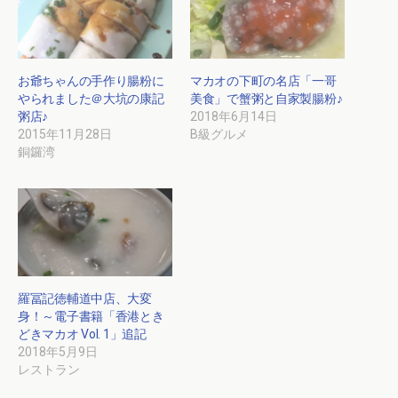
お爺ちゃんの手作り腸粉に
マカオの下町の名店「一哥
やられました＠大坑の康記
美食」で蟹粥と自家製腸粉♪
粥店♪
2018年6月14日
2015年11月28日
B級グルメ
銅鑼湾
羅冨記徳輔道中店、大変
身！～電子書籍「香港とき
どきマカオ Vol. 1」追記
2018年5月9日
レストラン