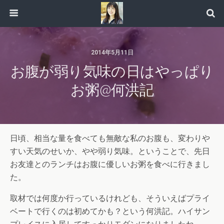
2014年5月11日
お腹が弱り気味の日はやっぱり
お粥@何洪記
日頃、相当な量を食べても無敵な私のお腹も、変わりや
すい天気のせいか、やや弱り気味。ということで、先日
お友達とのランチはお腹に優しいお粥を食べに行きまし
た。
取材では何度か行っているけれども、そういえばプライ
ベートで行くのは初めてかも？という何洪記。ハイサン