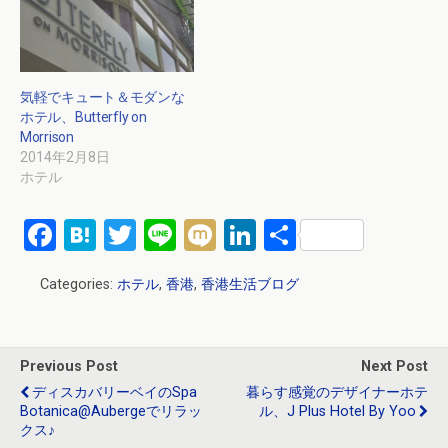
気軽でキュート＆モダンな
ホテル、Butterfly on
Morrison
2014年2月8日
ホテル
F
H
T
Li
M
Li
共
a
at
wi
n
ixi
n
有
Categories:
ホテル
,
香港
,
香港生活ブログ
ce
e
tt
e
ke
b
n
er
dI
o
a
n
Previous Post
Next Post
o
ディスカバリーベイのSpa
暮らす感覚のデザイナーホテ
Botanica@Aubergeでリラッ
ル、J Plus Hotel By Yoo
k
クス♪