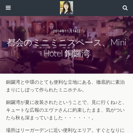
2014年11月14日
都会のミニミニスペース、Mini
Hotel 銅鑼湾
銅鑼湾と中環のとても便利な立地にある、徹底的に素泊
まりにしぼって作られたミニホテル。
銅鑼湾が夏に改装されたということで、見に行くね♪と、
キュートな広報のエヴァさんに約束したまま、気がつい
たら秋も深まっていました・・・・・・。
場所はリーガーデンに近い便利なエリア。すぐとなりに