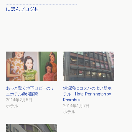
にほんブログ村
あっと驚く地下ロビーのミ
銅鑼湾にコスパのよい新ホ
ニホテル@銅鑼湾
テル Hotel Pennington by
2014年2月5日
Rhombus
ホテル
2014年1月7日
ホテル