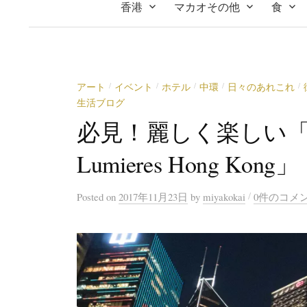
香港
マカオその他
食
アート
イベント
ホテル
中環
日々のあれこれ
/
/
/
/
/
生活ブログ
必見！麗しく楽しい
Lumieres Hong Kong
/
Posted
on
2017年11月23日
by
miyakokai
0件のコメ