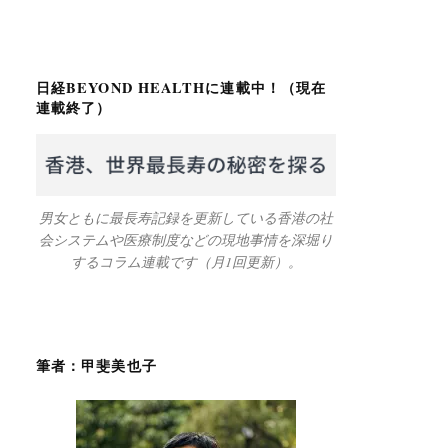
日経BEYOND HEALTHに連載中！（現在
連載終了）
男女ともに最長寿記録を更新している香港の社
会システムや医療制度などの現地事情を深堀り
するコラム連載です（月1回更新）。
筆者：甲斐美也子