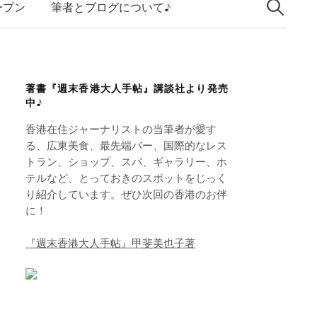
索:
k
ープン
筆者とブログについて♪
e
d
I
著書『週末香港大人手帖』講談社より発売
n
中♪
香港在住ジャーナリストの当筆者が愛す
る、広東美食、最先端バー、国際的なレス
トラン、ショップ、スパ、ギャラリー、ホ
テルなど、とっておきのスポットをじっく
り紹介しています。ぜひ次回の香港のお伴
に！
『週末香港大人手帖』甲斐美也子著