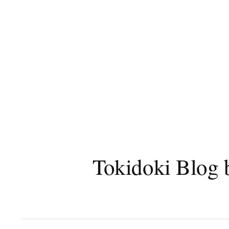
コ
ン
テ
ン
ツ
へ
ス
キ
ッ
プ
Tokidoki B