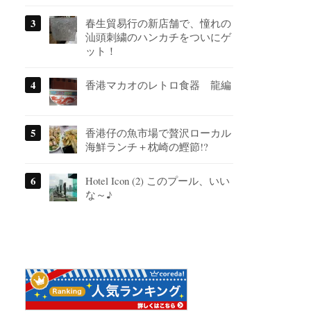
春生貿易行の新店舗で、憧れの
汕頭刺繍のハンカチをついにゲ
ット！
香港マカオのレトロ食器 龍編
香港仔の魚市場で贅沢ローカル
海鮮ランチ＋枕崎の鰹節!?
Hotel Icon (2) このプール、いい
な～♪