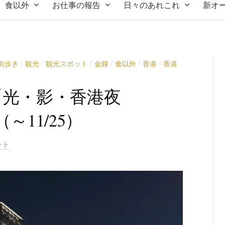
食以外
お仕事の報告
日々のあれこれ
新オ
街歩き
観光
観光スポット
金鐘
食以外
香港
香港
/
/
/
/
/
/
「光・影・香港夜
」（～11/25）
ント