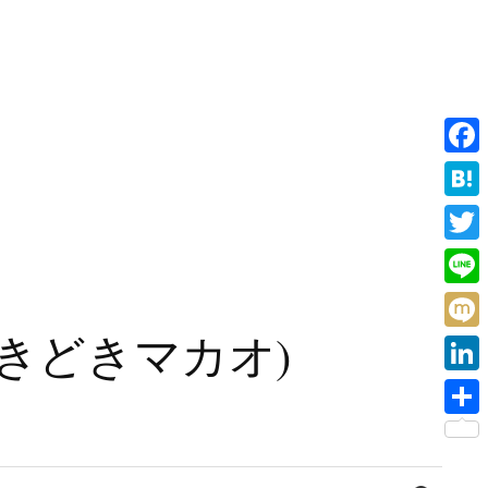
F
a
H
c
a
T
e
t
w
L
b
e
i
i
旧香港ときどきマカオ)
o
M
n
t
n
o
i
a
L
t
e
k
x
i
e
共
i
n
r
有
検