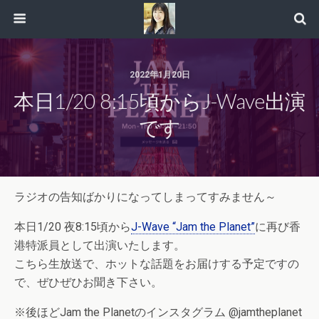
2022年1月20日
本日1/20 8:15頃からJ-Wave出演
です
ラジオの告知ばかりになってしまってすみません～
本日1/20 夜8:15頃から
J-Wave “Jam the Planet”
に再び香
港特派員として出演いたします。
こちら生放送で、ホットな話題をお届けする予定ですの
で、ぜひぜひお聞き下さい。
※後ほどJam the Planetのインスタグラム @jamtheplanet