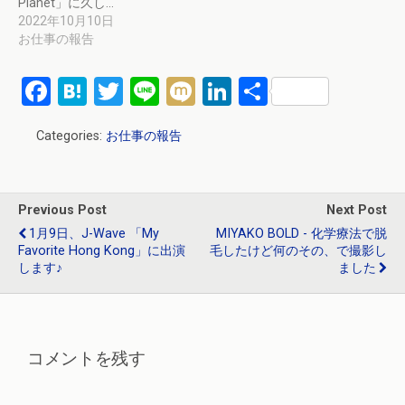
Planet」に久し…
2022年10月10日
お仕事の報告
F
H
T
Li
M
Li
共
a
at
wi
n
ixi
n
有
Categories:
お仕事の報告
ce
e
tt
e
ke
b
n
er
dI
o
a
n
Previous Post
Next Post
o
1月9日、J-Wave 「My
MIYAKO BOLD - 化学療法で脱
Favorite Hong Kong」に出演
毛したけど何のその、で撮影し
k
します♪
ました
コメントを残す