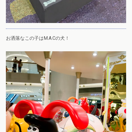
お洒落なこの子はM.A.Cの犬！