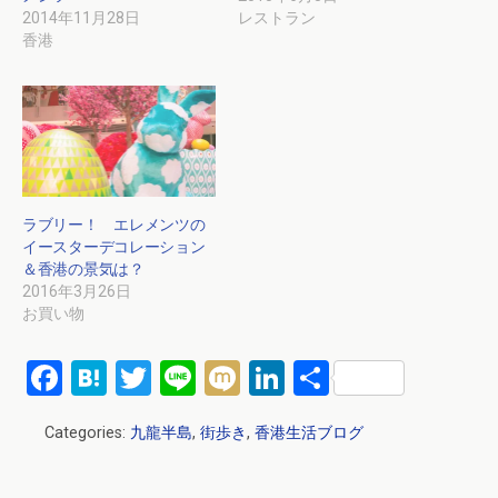
2014年11月28日
レストラン
香港
ラブリー！ エレメンツの
イースターデコレーション
＆香港の景気は？
2016年3月26日
お買い物
F
H
T
Li
M
Li
共
a
at
wi
n
ixi
n
有
Categories:
九龍半島
,
街歩き
,
香港生活ブログ
ce
e
tt
e
ke
b
n
er
dI