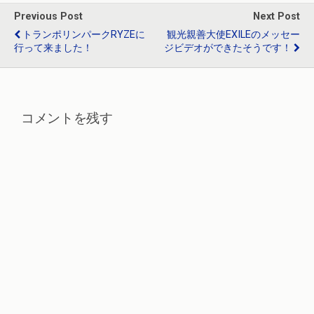
o
a
n
Previous Post
Next Post
o
トランポリンパークRYZEに
観光親善大使EXILEのメッセー
行って来ました！
ジビデオができたそうです！
k
コメントを残す