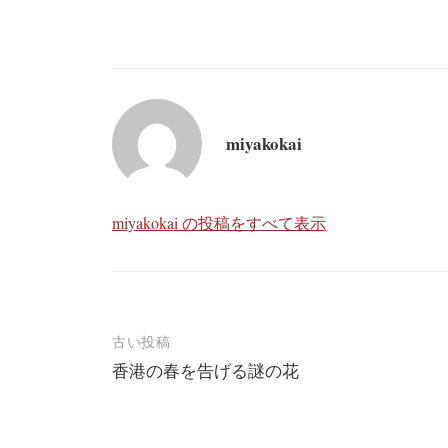
ce
at
wi
ne
ix
nk
有
bo
en
tte
i
ed
ok
a
r
In
miyakokai
miyakokai の投稿をすべて表示
投
古い投稿
香港の春を告げる謎の花
稿
ナ
ビ