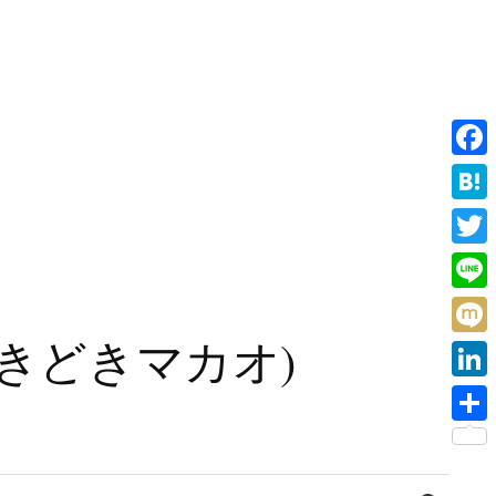
F
a
H
c
a
T
e
t
w
L
b
e
i
i
旧香港ときどきマカオ)
o
M
n
t
n
o
i
a
L
t
e
k
x
i
e
共
i
n
r
有
検