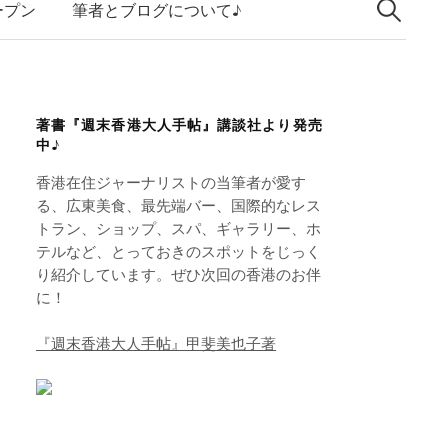
索:
k
ープン
筆者とブログについて♪
e
d
I
著書『週末香港大人手帖』講談社より発売
n
中♪
香港在住ジャーナリストの当筆者が愛す
る、広東美食、最先端バー、国際的なレス
トラン、ショップ、スパ、ギャラリー、ホ
テルなど、とっておきのスポットをじっく
り紹介しています。ぜひ次回の香港のお伴
に！
『週末香港大人手帖』甲斐美也子著