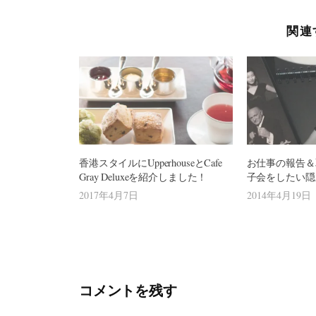
ゲ
関連
ー
シ
ョ
ン
香港スタイルにUpperhouseとCafe
お仕事の報告＆
Gray Deluxeを紹介しました！
子会をしたい隠れ家
2017年4月7日
2014年4月19日
コメントを残す