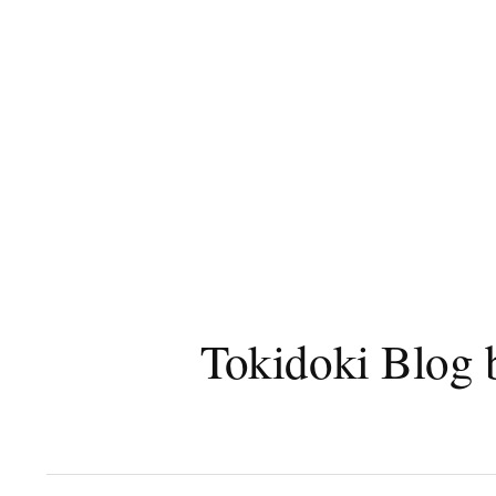
コ
ン
テ
ン
ツ
へ
ス
キ
ッ
プ
Tokidoki B