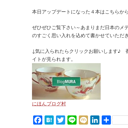
本日アップデートになった４本はこちら
ぜひぜひご覧下さい～あまりまだ日本のメ
のすごく思い入れを込めて書かせていただきま
↓気に入られたらクリックお願いします♪ 
イトが見られます。
にほんブログ村
Fa
H
T
Li
M
Li
共