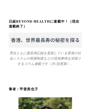
日経BEYOND HEALTHに連載中！（現在
連載終了）
男女ともに最長寿記録を更新している香港の社
会システムや医療制度などの現地事情を深堀り
するコラム連載です（月1回更新）。
筆者：甲斐美也子