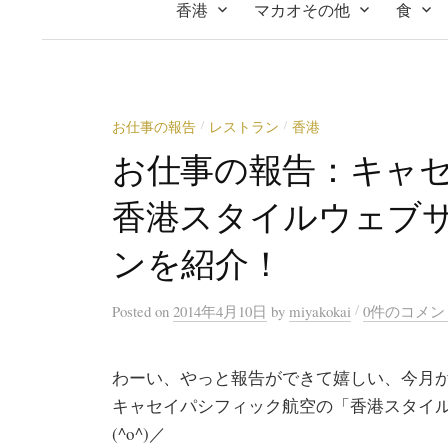
香港
マカオその他
食
お仕事の報告
レストラン
香港
/
/
お仕事の報告：キャ
香港スタイルウェブ
ンを紹介！
/
Posted
on
2014年4月10日
by
miyakokai
0件のコメン
わーい、やっと報告ができて嬉しい、今月
キャセイパシフィック航空の「香港スタイ
(^o^)／