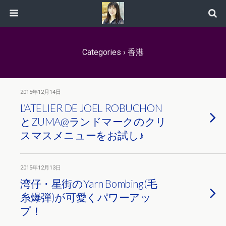
Categories ›
香港
2015年12月14日
L’ATELIER DE JOEL ROBUCHON
とZUMA@ランドマークのクリ
スマスメニューをお試し♪
2015年12月13日
湾仔・星街のYarn Bombing(毛
糸爆弾)が可愛くパワーアッ
プ！