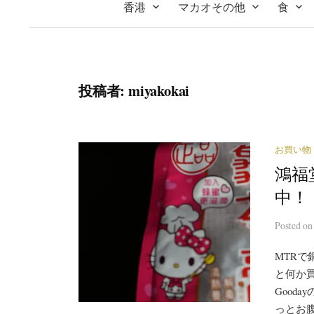
香港
マカオその他
食
投稿者:
miyakokai
お買い物
鴻福
中！
Posted
o
MTRで
と何か
Good
っとお腹