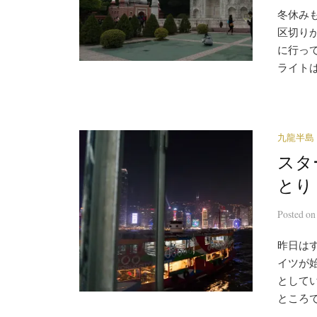
冬休み
区切り
に行っ
ライトは、
九龍半島
スタ
とり
Posted
o
昨日は
イツが
として
ところで