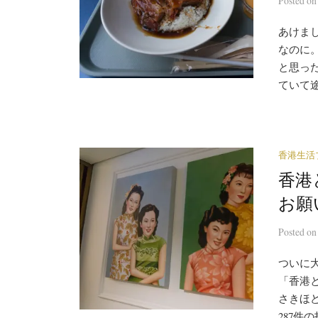
Posted
o
あけま
なのに
と思っ
ていて途
香港生活
香港
お願
Posted
o
ついに大
「香港
さきほ
287件