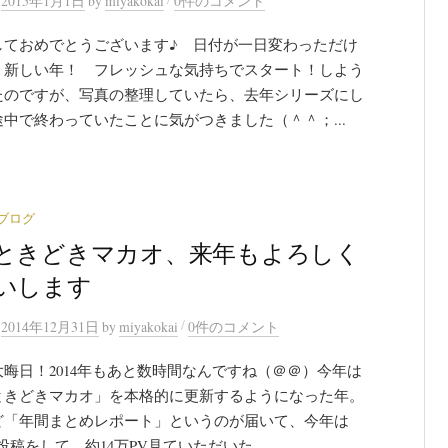
n
2015年1月1日
by
miyakokai
0件のコメント
しておめでとうございます♪ 日付が一日変わっただけ
。新しい年！ フレッシュな気持ちでスタート！しよう
たのですが、写真の整理していたら、去年シリーズにし
中で終わっていたことに気がつきました（＾＾；...
ブログ
ときどきマカオ、来年もよろしく
いします
/
n
2014年12月31日
by
miyakokai
0件のコメント
晦日！2014年もあと数時間なんですね（＠＠）今年は
ときどきマカオ」を本格的に更新するようになった年。
ど「年間まとめレポート」というのが届いて、今年は
の投稿をして、約14万PV見ていただいた...