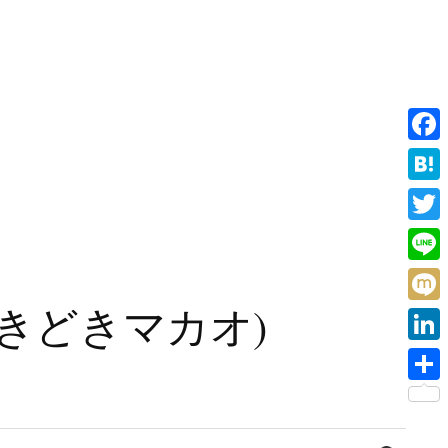
F
a
H
c
a
T
e
t
w
L
b
e
i
i
旧香港ときどきマカオ)
o
M
n
t
n
o
i
a
L
t
e
k
x
i
e
共
i
n
r
有
検