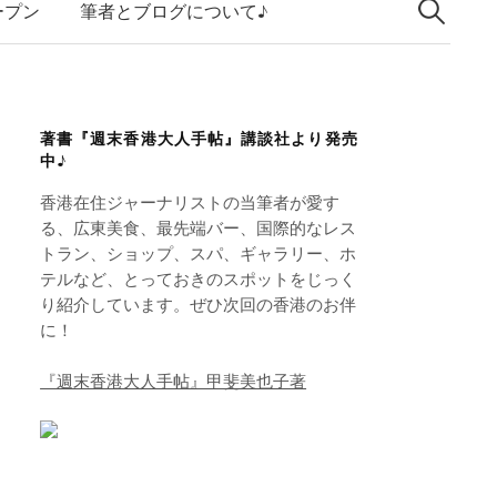
索:
k
ープン
筆者とブログについて♪
e
d
I
著書『週末香港大人手帖』講談社より発売
n
中♪
香港在住ジャーナリストの当筆者が愛す
る、広東美食、最先端バー、国際的なレス
トラン、ショップ、スパ、ギャラリー、ホ
テルなど、とっておきのスポットをじっく
り紹介しています。ぜひ次回の香港のお伴
に！
『週末香港大人手帖』甲斐美也子著