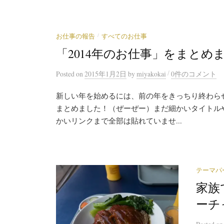
/
お仕事の報告
すべてのお仕事
「2014年のお仕事」をまとめ
/
Posted
on
2015年1月2日
by
miyakokai
0件のコメント
新しい年を始めるには、前の年をきっちり終わらせ
まとめました！（ぜーぜー）まだ細かいタイトル
かいリンクまで全部は貼れていませ...
テーマパ
家族
ーチ