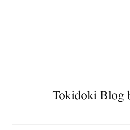
コ
ン
テ
ン
ツ
へ
ス
キ
ッ
プ
Tokidoki B