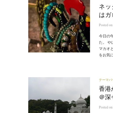
ネッ
はガ
Posted
o
今日の
た。 
マカオ
をお気に
テーマパ
香港
＠深
Posted
o