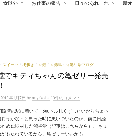
食以外
お仕事の報告
日々のあれこれ
新オ
/
/
/
/
/
スイーツ
街歩き
香港
香港島
香港生活ブログ
堂でキティちゃんの亀ゼリー発売
！
/
n
2015年1月7日
by
miyakokai
0件のコメント
銅鑼湾の駅に着いて、500ドル札くずしたいからちょっ
買おうかな～と思った時に思いついたのが、前に日経
ayのために取材した鴻福堂（記事はこちらから）。 ちょ
がもたれているから、亀ゼリーいいかも...