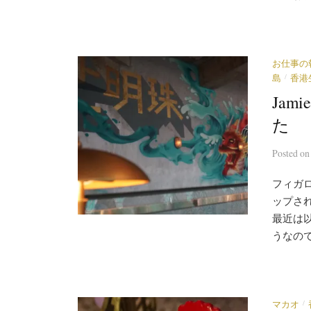
お仕事の
/
島
香港
Jam
た
Posted
o
フィガロ1
ップさ
最近は
うなので
/
マカオ