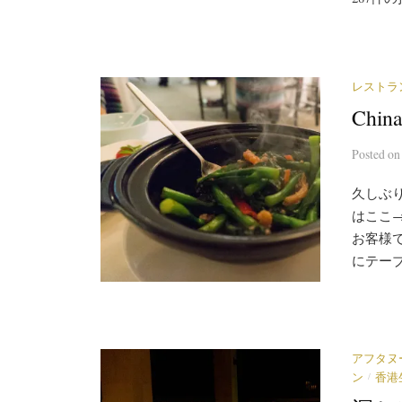
レストラ
Chi
Posted
o
久しぶり
はここ
お客様
にテーブ
アフタヌ
/
ン
香港