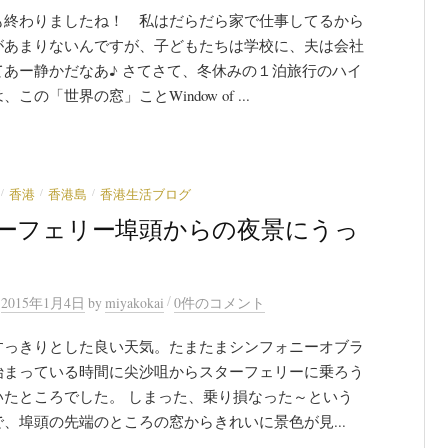
も終わりましたね！ 私はだらだら家で仕事してるから
があまりないんですが、子どもたちは学校に、夫は会社
てあー静かだなあ♪ さてさて、冬休みの１泊旅行のハイ
この「世界の窓」ことWindow of ...
/
/
/
香港
香港島
香港生活ブログ
ーフェリー埠頭からの夜景にうっ
/
n
2015年1月4日
by
miyakokai
0件のコメント
すっきりとした良い天気。たまたまシンフォニーオブラ
始まっている時間に尖沙咀からスターフェリーに乗ろう
いたところでした。 しまった、乗り損なった～という
、埠頭の先端のところの窓からきれいに景色が見...