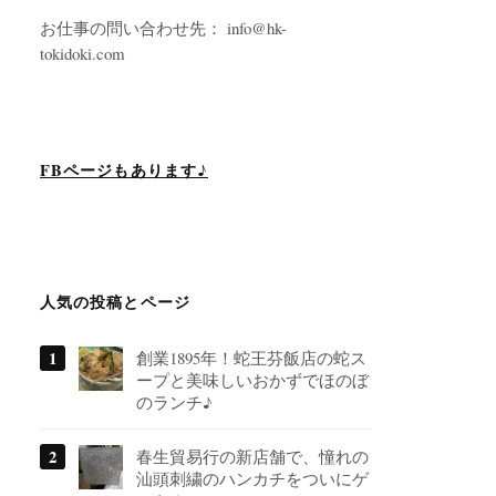
お仕事の問い合わせ先： info@hk-
tokidoki.com
FBページもあります♪
人気の投稿とページ
創業1895年！蛇王芬飯店の蛇ス
ープと美味しいおかずでほのぼ
のランチ♪
春生貿易行の新店舗で、憧れの
汕頭刺繍のハンカチをついにゲ