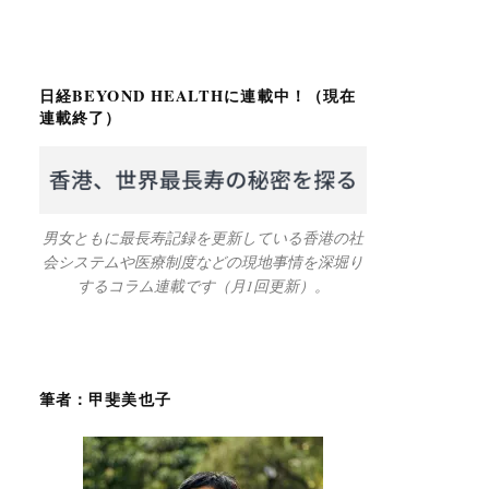
日経BEYOND HEALTHに連載中！（現在
連載終了）
男女ともに最長寿記録を更新している香港の社
会システムや医療制度などの現地事情を深堀り
するコラム連載です（月1回更新）。
筆者：甲斐美也子