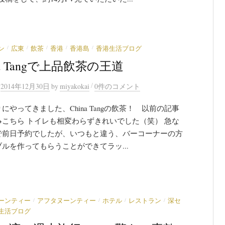
/
/
/
/
/
ン
広東
飲茶
香港
香港島
香港生活ブログ
na Tangで上品飲茶の王道
/
n
2014年12月30日
by
miyakokai
0件のコメント
にやってきました、China Tangの飲茶！ 以前の記事
→こちら トイレも相変わらずきれいでした（笑） 急な
で前日予約でしたが、いつもと違う、バーコーナーの方
ルを作ってもらうことができてラッ...
/
/
/
/
ーンティー
アフタヌーンティー
ホテル
レストラン
深セ
生活ブログ