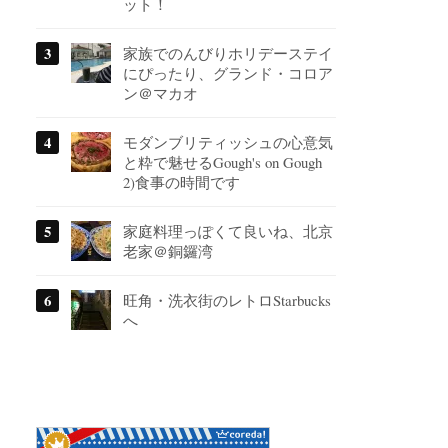
ット！
家族でのんびりホリデーステイ
にぴったり、グランド・コロア
ン＠マカオ
モダンブリティッシュの心意気
と粋で魅せるGough's on Gough
2)食事の時間です
家庭料理っぽくて良いね、北京
老家＠銅鑼湾
旺角・洗衣街のレトロStarbucks
へ