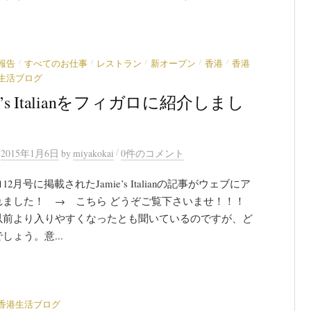
/
/
/
/
/
報告
すべてのお仕事
レストラン
新オープン
香港
香港
生活ブログ
ie’s Italianをフィガロに紹介しまし
/
n
2015年1月6日
by
miyakokai
0件のコメント
2月号に掲載されたJamie’s Italianの記事がウェブにア
れました！ → こちら どうぞご覧下さいませ！！！
以前より入りやすくなったとも聞いているのですが、ど
しょう。意...
香港生活ブログ