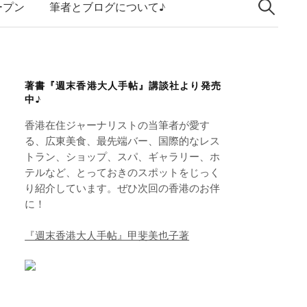
索:
k
ープン
筆者とブログについて♪
e
d
I
著書『週末香港大人手帖』講談社より発売
n
中♪
香港在住ジャーナリストの当筆者が愛す
る、広東美食、最先端バー、国際的なレス
トラン、ショップ、スパ、ギャラリー、ホ
テルなど、とっておきのスポットをじっく
り紹介しています。ぜひ次回の香港のお伴
に！
『週末香港大人手帖』甲斐美也子著