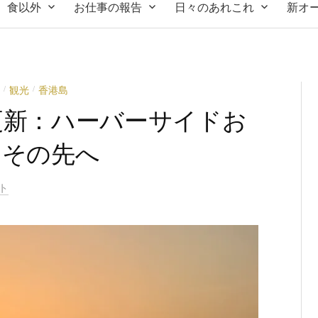
食以外
お仕事の報告
日々のあれこれ
新オ
観光
香港島
/
/
更新：ハーバーサイドお
らその先へ
ト