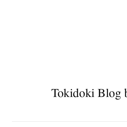
コ
ン
テ
ン
ツ
へ
ス
キ
ッ
プ
Tokidoki B