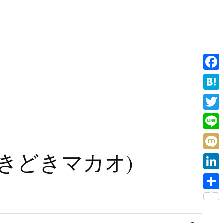
F
a
H
c
a
T
e
t
w
L
b
e
i
i
旧香港ときどきマカオ)
o
M
n
t
n
o
i
a
L
t
e
k
x
i
e
共
i
n
r
有
検