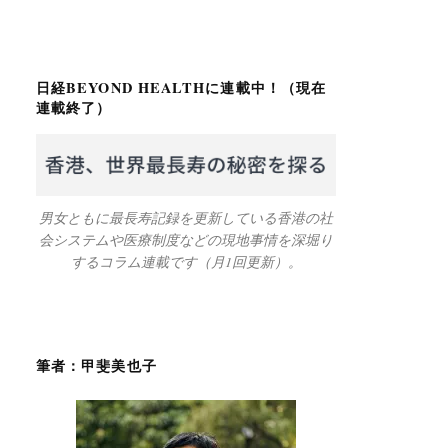
日経BEYOND HEALTHに連載中！（現在
連載終了）
男女ともに最長寿記録を更新している香港の社
会システムや医療制度などの現地事情を深堀り
するコラム連載です（月1回更新）。
筆者：甲斐美也子