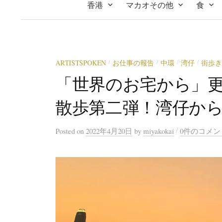
香港
マカオその他
食
ARTISTSPOKEN
お仕事の報告
中環
湾仔
街歩き
/
/
/
/
「世界のお宅から」
散歩第二弾！湾仔か
/
Posted
on
2022年4月20日
by
miyakokai
0件のコメン