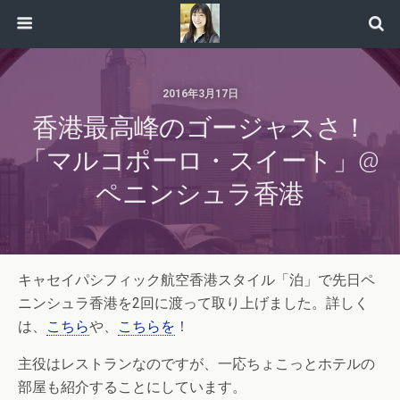
2016年3月17日
香港最高峰のゴージャスさ！
「マルコポーロ・スイート」@
ペニンシュラ香港
キャセイパシフィック航空香港スタイル「泊」で先日ペ
ニンシュラ香港を2回に渡って取り上げました。詳しく
は、
こちら
や、
こちらを
！
主役はレストランなのですが、一応ちょこっとホテルの
部屋も紹介することにしています。