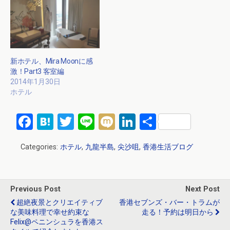
新ホテル、Mira Moonに感
激！Part3 客室編
2014年1月30日
ホテル
F
H
T
Li
M
Li
共
a
at
wi
n
ixi
n
有
Categories:
ホテル
,
九龍半島
,
尖沙咀
,
香港生活ブログ
ce
e
tt
e
ke
b
n
er
dI
o
a
n
Previous Post
Next Post
o
超絶夜景とクリエイティブ
香港セブンズ・バー・トラムが
な美味料理で幸せ約束な
走る！予約は明日から
k
Felix@ペニンシュラを香港ス