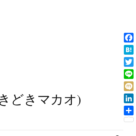
F
a
H
c
a
T
e
t
w
L
b
e
i
i
旧香港ときどきマカオ)
o
M
n
t
n
o
i
a
L
t
e
k
x
i
e
共
i
n
r
有
検