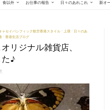
食以外
お仕事の報告
日々のあれこれ
新オ
キャセイパシフィック航空香港スタイル
上環
日々のあ
/
/
港
香港生活ブログ
/
＆オリジナル雑貨店、
した♪
ト