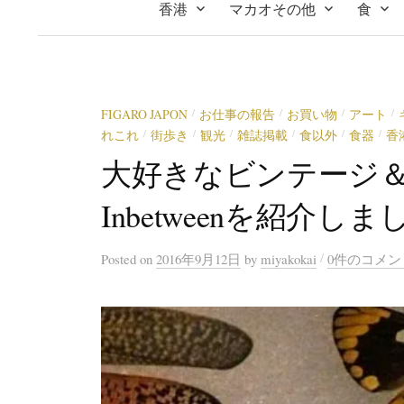
香港
マカオその他
食
FIGARO JAPON
お仕事の報告
お買い物
アート
/
/
/
/
れこれ
街歩き
観光
雑誌掲載
食以外
食器
香
/
/
/
/
/
/
大好きなビンテージ
Inbetweenを紹介しま
/
Posted
on
2016年9月12日
by
miyakokai
0件のコメン