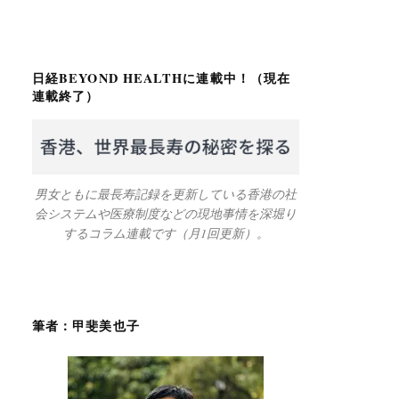
日経BEYOND HEALTHに連載中！（現在
連載終了）
男女ともに最長寿記録を更新している香港の社
会システムや医療制度などの現地事情を深堀り
するコラム連載です（月1回更新）。
筆者：甲斐美也子