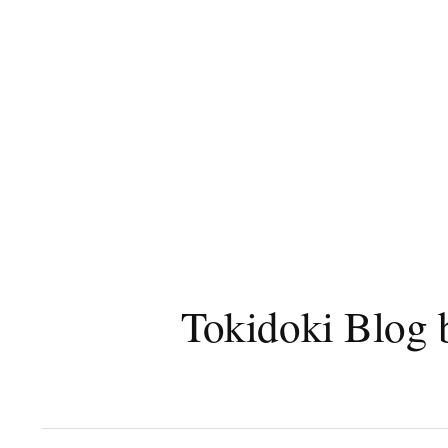
コ
ン
テ
ン
ツ
へ
ス
キ
ッ
プ
Tokidoki B