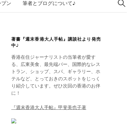
索:
k
ープン
筆者とブログについて♪
e
d
I
著書『週末香港大人手帖』講談社より発売
n
中♪
香港在住ジャーナリストの当筆者が愛す
る、広東美食、最先端バー、国際的なレス
トラン、ショップ、スパ、ギャラリー、ホ
テルなど、とっておきのスポットをじっく
り紹介しています。ぜひ次回の香港のお伴
に！
『週末香港大人手帖』甲斐美也子著