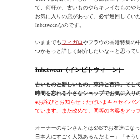
て、何軒か、古いものやらキレイなものや
お気に入りの店があって、必ず巡回してい
Inbetweenなのです。
いままでも
フィガロ
やフラウの香港特集の
つかもっと詳しく紹介したいな～と思って
Inbetween（インビトウィーン）
古いものと新しいもの。東洋と西洋。そして香
時間を忘れる小さなショップでお気に入り
※
お詫びとお知らせ：ただいまキャセイパシ
ています。また改めて、同等の内容をアッ
オーナーのキンさんとはSNSでお友達にな
日本人にすごく人気あるんだよー」「そう