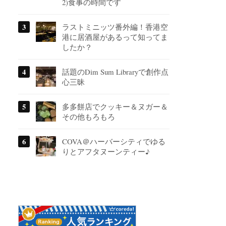
2)食事の時間です
ラストミニッツ番外編！香港空
港に居酒屋があるって知ってま
したか？
話題のDim Sum Libraryで創作点
心三昧
多多餅店でクッキー＆ヌガー＆
その他もろもろ
COVA＠ハーバーシティでゆる
りとアフタヌーンティー♪