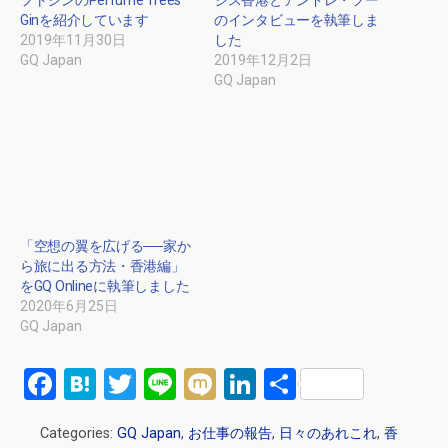
フトジンのPerfume Trees
ジス香港とアンドレ・フー
Ginを紹介しています
のインタビューを執筆しま
2019年11月30日
した
GQ Japan
2019年12月2日
GQ Japan
「空想の翼を広げる──家か
ら旅に出る方法・香港編」
をGQ Onlineに執筆しました
2020年6月25日
GQ Japan
F
H
T
Li
M
Li
共
a
at
wi
n
ixi
n
有
Categories:
GQ Japan
,
お仕事の報告
,
日々のあれこれ
,
香
ce
e
tt
e
ke