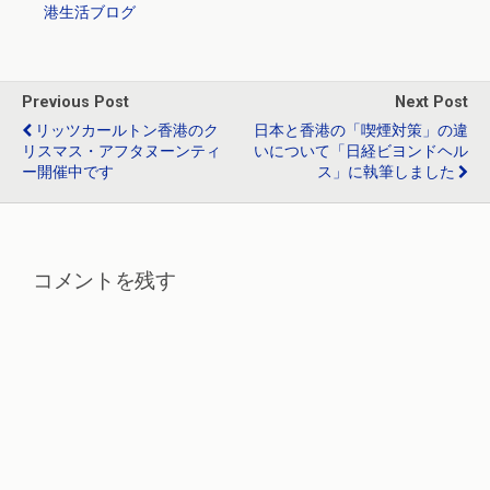
港生活ブログ
b
n
er
dI
o
a
n
o
Previous Post
Next Post
k
リッツカールトン香港のク
日本と香港の「喫煙対策」の違
リスマス・アフタヌーンティ
いについて「日経ビヨンドヘル
ー開催中です
ス」に執筆しました
コメントを残す