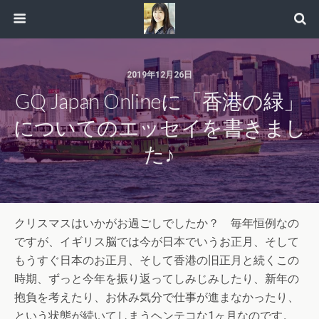
2019年12月26日
GQ Japan Onlineに「香港の緑」
についてのエッセイを書きまし
た♪
クリスマスはいかがお過ごしでしたか？ 毎年恒例なの
ですが、イギリス脳では今が日本でいうお正月、そして
もうすぐ日本のお正月、そして香港の旧正月と続くこの
時期、ずっと今年を振り返ってしみじみしたり、新年の
抱負を考えたり、お休み気分で仕事が進まなかったり、
という状態が続いてしまうヘンテコな1ヶ月なのです。