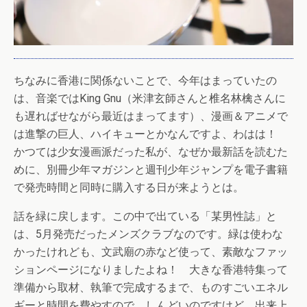
ちなみに香港に関係ないことで、今年はまっていたの
は、音楽ではKing Gnu（米津玄師さんと椎名林檎さんに
も遅ればせながら最近はまってます）、漫画＆アニメで
は進撃の巨人、ハイキューとかなんですよ、わはは！
かつては少女漫画派だった私が、なぜか最新話を読むた
めに、別冊少年マガジンと週刊少年ジャンプを電子書籍
で発売時間と同時に購入する日が来ようとは。
話を緑に戻します。この中で出ている「某男性誌」と
は、5月発売だったメンズクラブなのです。緑は使わな
かったけれども、文武廟の赤など使って、素敵なファッ
ションページになりましたよね！ 大きな香港特集って
準備から取材、執筆で完成するまで、ものすごいエネル
ギーと時間を費やすので、しんどいのですけど、出来上