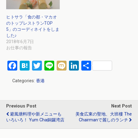
ヒトサラ「食の都・マカオ
のトップレストランTOP
5」のコーディネイトをしま
した♪
2018年6月7日
お仕事の報告
F
H
T
Li
M
Li
共
a
at
wi
n
ixi
n
有
Categories:
香港
ce
e
tt
e
ke
b
n
er
dI
o
a
n
Previous Post
Next Post
o
避風塘料理や新メニューも
美食広東の聖地、大班樓 The
いろいろ！ Yum Cha銅鑼湾店
Chairmanで麗しのランチ
k