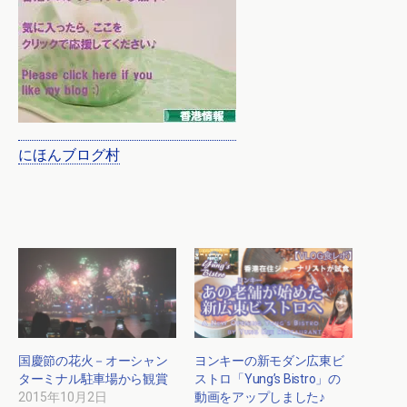
にほんブログ村
国慶節の花火－オーシャン
ヨンキーの新モダン広東ビ
ターミナル駐車場から観賞
ストロ「Yung’s Bistro」の
2015年10月2日
動画をアップしました♪