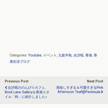
o
a
n
o
k
Categories:
Youtube
,
イベント
,
九龍半島
,
尖沙咀
,
香港
,
香
港生活ブログ
Previous Post
Next Post
尖沙咀ののんびりカフェ、
美味しすぎる＆可愛すぎるPink
Afternoon Tea!!@Peninsula
Brick Lane Galleryを香港スタ
イル「粋」に紹介しました♪