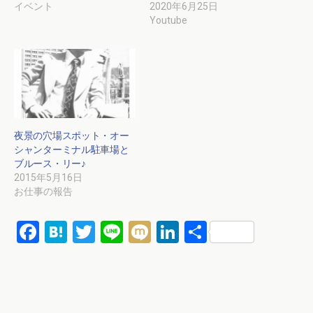
イベント
2020年6月25日
Youtube
夜景の穴場スポット・オー
シャンターミナル駐車場と
ブルース・リー♪
2015年5月16日
お仕事の報告
F
H
T
Li
M
Li
共
a
at
wi
n
ixi
n
有
ce
e
tt
e
ke
b
n
er
dI