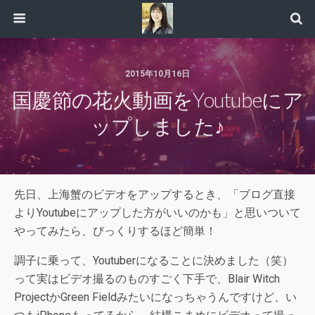
2015年10月16日
国慶節の花火動画をYoutubeにア
ップしました♪
先日、上海蟹のビデオをアップするとき、「ブログ直接
よりYoutubeにアップした方がいいのかも」と思いついて
やってみたら、びっくりするほど簡単！
調子に乗って、Youtuberになることに決めました（笑）
って実はビデオ撮るのものすごく下手で、Blair Witch
ProjectかGreen Fieldみたいになっちゃうんですけど、い