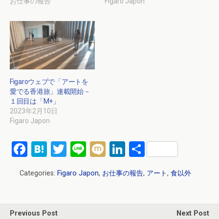
お仕事の報告
Figaro Japon
Figaroウェブで「アートを
愛でる香港旅」連載開始－
１回目は「M+」
2023年2月10日
Figaro Japon
F
H
T
Li
M
Li
共
a
at
wi
n
ixi
n
有
Categories:
Figaro Japon
,
お仕事の報告
,
アート
,
食以外
ce
e
tt
e
ke
b
n
er
dI
o
a
n
Previous Post
Next Post