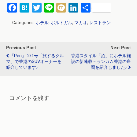
F
H
T
Li
M
Li
共
a
at
wi
n
ixi
n
有
Categories:
ホテル
,
ポルトガル
,
マカオ
,
レストラン
ce
e
tt
e
ke
b
n
er
dI
o
a
n
Previous Post
Next Post
o
「pen」 2/1号「旅するクル
香港スタイル「泊」にホテル施
マ」で香港のSUVオーナーを
設の新連載－ランガム香港の唐
k
紹介しています♪
閣を紹介しました♪
コメントを残す