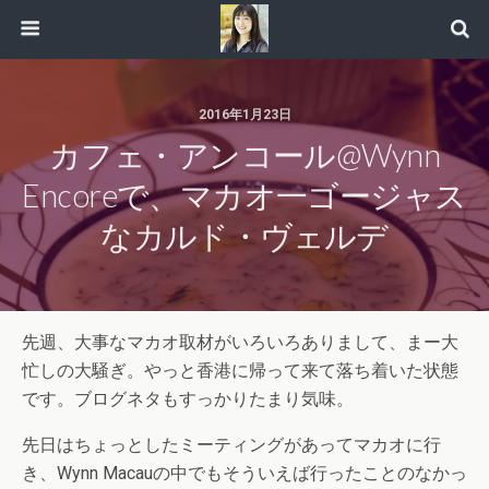
2016年1月23日
カフェ・アンコール@Wynn
Encoreで、マカオ一ゴージャス
なカルド・ヴェルデ
先週、大事なマカオ取材がいろいろありまして、まー大
忙しの大騒ぎ。やっと香港に帰って来て落ち着いた状態
です。ブログネタもすっかりたまり気味。
先日はちょっとしたミーティングがあってマカオに行
き、Wynn Macauの中でもそういえば行ったことのなかっ