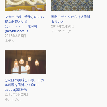
マカオで超・優雅なのにお
素敵モザイクだらけ＠香港
得な飲茶といえ
＆マカオ
ば・・・・・・永利軒
2014年2月20日
@Wynn Macau!!
テーマパーク
2015年6月5日
ホテル
ほのぼの美味しいポルトガ
ル料理を香港で！Casa
Lisboa@蘭桂坊
2015年5月20日
ポルトガル