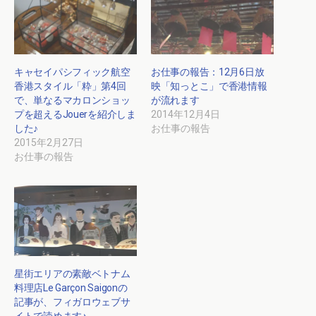
キャセイパシフィック航空
お仕事の報告：12月6日放
香港スタイル「粋」第4回
映「知っとこ」で香港情報
で、単なるマカロンショッ
が流れます
プを超えるJouerを紹介しま
2014年12月4日
した♪
お仕事の報告
2015年2月27日
お仕事の報告
星街エリアの素敵ベトナム
料理店Le Garçon Saigonの
記事が、フィガロウェブサ
イトで読めます♪