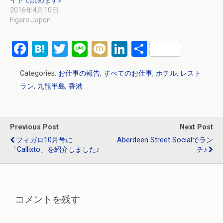
2016年4月10日
Figaro Japon
F
H
T
Li
M
Li
共
a
at
wi
n
ixi
n
有
Categories:
お仕事の報告
,
すべてのお仕事
,
ホテル
,
レスト
ce
e
tt
e
ke
ラン
,
九龍半島
,
香港
b
n
er
dI
o
a
n
o
Previous Post
Next Post
k
フィガロ10月号に
Aberdeen Street Socialでラン
「Callixto」を紹介しました♪
チ♪
コメントを残す